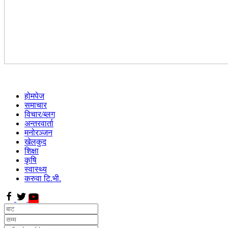
होमपेज
समाचार
विचार/ब्लग
अन्तरवार्ता
मनोरञ्जन
खेलकुद
शिक्षा
कृषि
स्वास्थ्य
करुवा टि.भी.