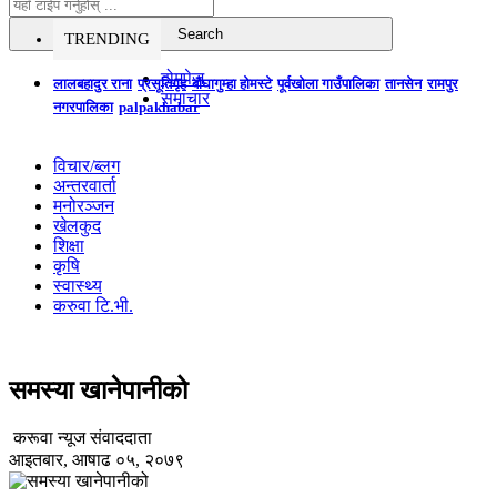
TRENDING
होमपेज
लालबहादुर राना
प्रसूतिगृह
बौघागुम्हा होमस्टे
पूर्वखोला गाउँपालिका
तानसेन
रामपुर
समाचार
नगरपालिका
palpakhabar
विचार/ब्लग
अन्तरवार्ता
मनोरञ्जन
खेलकुद
शिक्षा
कृषि
स्वास्थ्य
करुवा टि.भी.
समस्या खानेपानीको
करूवा न्यूज संवाददाता
आइतबार, आषाढ ०५, २०७९