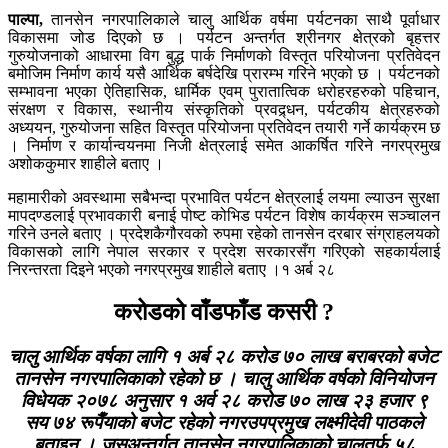
पाल्पा,
तानसेन नगरपालिकाले चालु आर्थिक वर्षमा पर्यटनका साथै पूर्वाधार
विकासमा जोड दिएको छ । पर्यटन अन्तर्गत श्रीनगर क्षेत्रको बृहत्तर
गुरुयोजनाको आधारमा विग बुद्ध पार्क निर्माणको विस्तृत परियोजना प्रतिवेदन
बमोजिम निर्माण कार्य यसै आर्थिक बर्षदेखि प्रारम्भ गरिने भएको छ । पर्यटनको
सम्भावना भएका ऐतिहासिक, धार्मिक एवम् पुरातात्विक धरोहरहरुको पहिचान,
संरक्षण र विकास, स्थानीय संस्कृतिको प्रवद्र्धन, पर्यटकीय क्षेत्रहरुको
अध्ययन, गुरुयोजना सहित विस्तृत परियोजना प्रतिवेदन तयारी गर्ने कार्यक्रम छ
। निर्माण र कार्यान्वयनमा निजी क्षेत्रलाई समेत आकर्षित गरिने नगरप्रमुख
अशोककुमार शाहीले बताए ।
महामारीको अवस्थामा सबैभन्दा प्रभावित पर्यटन क्षेत्रलाई लयमा ल्याउन सुरक्षा
मापदण्डलाई प्रभावकारी बनाई पोष्ट कोभिड पर्यटन विशेष कार्यक्रम सञ्चालन
गरिने उनले बताए । प्रदेशकैगौरवको रुपमा रहेको तानसेन दरबार संग्राहलयको
विकासको लागि नेपाल सरकार र प्रदेश सरकारसँग गरिएको सहकार्यलाई
निरन्तरता दिइने भएको नगरप्रमुख शाहीले बताए ।१ अर्ब २८
करोडको वाँडफाँड कसरी ?
चालु आर्थिक वर्षका लागि १ अर्ब २८ करोड ७० लाख बराबरको बजेट
तानसेन नगरपालिकाको रहेको छ । चालु आर्थिक वर्षको विनियोजन
विधेयक २०७८ अनुसार १ अर्व २८ करोड ७० लाख २३ हजार ९
सय ७४ रूपैँयाको बजेट रहेको नगरउपप्रमुख लक्ष्मीदेवी पाठकले
बताइन् । जसअन्तर्गत तानसेन नगरपालिकाको चालुतर्फ ५८