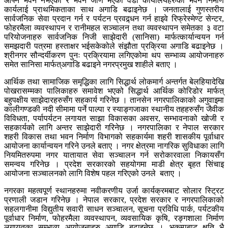
आफ्नै भवन नभएका र भवन जीर्ण भएका वडा कार्यालयहरुको भवन निर्माण
कार्यलाई प्राथमिकताका साथ अगाडि बढाइनेछ । जनतालाई गुणस्तरीय
सार्वजनिक सेवा प्रदान गर्न र पर्यटन प्रवद्र्धन गर्न हाइवे रिफ्रेस्मेण्ट सेन्टर,
फोहरमैला व्यवस्थापन र रानीमहल सञ्चालन तथा व्यवस्थापन समेतका ३ वटा
परियोजनाहरु सार्वजनिक निजी साझेदारी (सानिसा) मार्फत्कार्यान्वयन गर्न
समझदारी पत्रमा हस्ताक्षर भईसकेकोले संझौता प्रक्रिया अगाडि बढाइनेछ ।
श्रीनगर सौन्दर्यीकरण पुनः प्रक्रियामा लगिएकोमा थप सम्भाव्य आयोजनाहरु
समेत सानिसा मार्फत्अगाडि बढाइने नगरप्रमुख शाहीले बताए ।
आर्थिक तथा सामाजिक समृद्धिका लागि सिद्धार्थ लोकमार्ग अन्तर्गत बेलहियादेखि
पोखरासम्मका पालिकाहरु समावेश भएको सिद्धार्थ आर्थिक कोरिडोर मार्फत्
बहुपक्षीय साझेदारहरुसँग सहकार्य गरिनेछ । तानसेन नगरपालिकाको अगुवाइमा
कालीगण्डकी नदी सीमामा पर्ने पाल्पा र स्याङ्गजाका स्थानीय तहहरुसँग जैवीक
विविधता, पर्यापर्यटन लगायत साझा विकासका अवसर, सम्भावनाको खोजी र
सहकार्यको लागि अन्तर साझेदारी गरिनेछ । नगरपालिका र नेपाल सरकार
शहरी विकास तथा भवन निर्माण विभागको सहकार्यमा शहरी शासकीय पूर्वाधार
आयोजना कार्यान्वयन गरिने उनले बताए । नगर क्षेत्रमा नागरिक सुविधाका लागि
नियमितरुपमा नगर यातायात सेवा सञ्चालन गर्न सरोकारवाला निकायसँग
समन्वय गरिनेछ । प्रदेश सरकारको सहयोगमा माडी क्षेत्र बृहत सिंचाइ
आयोजना सञ्चालनको लागि विशेष पहल गरिएको उनले बताए ।
नगरका महत्वपूर्ण स्थानहरुमा नवीकरणीय उर्जा कार्यक्रमबाट सोलार स्ट्रिट
प्रणाली जडान गरिनेछ । नेपाल सरकार, प्रदेश सरकार र नगरपालिकाको
सहलगानीमा विद्युतीय सवारी साधन सञ्चालन, सूचना प्रविधि पार्क, पर्यटकीय
पूर्वाधार निर्माण, फोहरमैला व्यवस्थापन, व्यवसायिक कृषि, रङ्गशाला निर्माण
लगायतका सम्भाव्य आयोजनाहरु अगाडि बढाइनेछ । भूकम्पबाट क्षति भै