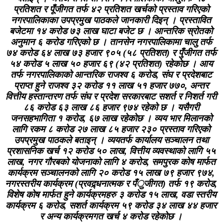
प्रतिशत र पूँजीगत तर्फ ४२ प्रतिशत खर्चको प्रस्ताव गरिएको
नगरपालिकाका उपप्रमुख पाठकले जानकारी दिइन् । प्रस्तावित
बजेटमा १४ करोड ७३ लाख घाटा बजेट छ । आन्तरिक स्रोतको
अनुमान ६ करोड गरिएको छ । तानसेन नगरपालिकामा चालु तर्फ
७४ करोड ६४ लाख ७३ हजार ९०५ (५८ प्रतिशत) र पुँजीगत तर्फ
५४ करोड ५ लाख ५० हजार ६९ (४२ प्रतिशत) रहेकोछ । आय
तर्फ नगरपालिकाको आन्तरिक राजश्व ६ करोड, संघ र प्रदेशबाट
प्राप्त हुने राजश्व ३२ करोड ११ लाख ५१ हजार ७७०, अन्तर
वित्तीय हस्तान्तरण तर्फ संघ र प्रदेश सरकारबाट सशर्त र निशर्त गरी
८६ करोड ६३ लाख ८६ हजार ९७४ रहेको छ । यसैगरी
जनसहभागिता १ करोड, ६७ लाख रहेकोछ । व्यय भार मिलानको
लागि रकम ८ करोड २७ लाख ८५ हजार २३० प्रस्ताव गरिएको
उपप्रमुख पाठकले बताइन् । व्ययतर्फ कार्यालय सञ्चालन तथा
प्रशासनिक खर्च १२ करोड ५० लाख, वित्तीय व्यवस्थाको लागि ५५
लाख, नगर गौरबको योजनाको लागि ४ करोड, समपुरक कोष मार्फत
कार्यक्रम सञ्चालनको लागि २० करोड १५ लाख ७९ हजार ९७४,
नगरस्तरीय कार्यक्रम (प्रवद्र्धनात्मक र पँुजीगत) तर्फ १९ करोड,
विशेष कोष मार्फत हुने कार्यक्रमहरु ३ करोड १५ लाख, वडा स्तरीय
कार्यक्रम ६ करोड, सशर्त कार्यक्रम ५९ करोड ३४ लाख ४४ हजार
र अन्य कार्यक्रमगत खर्च ४ करोड रहेकोछ ।