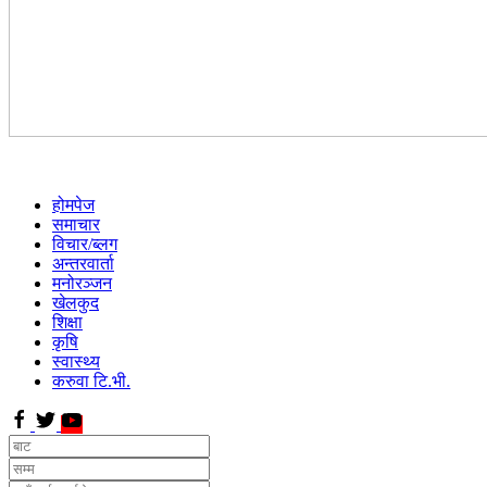
होमपेज
समाचार
विचार/ब्लग
अन्तरवार्ता
मनोरञ्जन
खेलकुद
शिक्षा
कृषि
स्वास्थ्य
करुवा टि.भी.