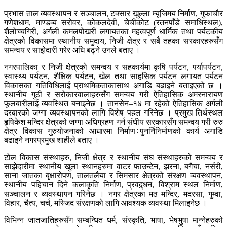
प्रभास ताल व्यवस्थापन र सञ्चालन, टक्सार खुल्ला म्यूजिमय निर्माण, गुफाचौर
गणेशधाम, माण्डव्य सरोवर, कोकलदेवी, चेचीकोट (रतनपाँडे समाधिस्थल),
शैलोच्चगिरी, अर्गली कमलपोखरी लगायतका महत्वपूर्ण धार्मिक तथा पर्यटकीय
क्षेत्रको विकासमा स्थानीय समुदाय, निजी क्षेत्र र सबै तहका सरकारहरुसँग
समन्वय र साझेदारी गरेर अघि बढ्ने उनले बताए ।
नगरपालिका र निजी क्षेत्रको समन्वय र सहकार्यमा कृषि पर्यटन, पर्यापर्यटन,
स्वास्थ्य पर्यटन, शैक्षिक पर्यटन, खेल तथा साहसिक पर्यटन लगायत पर्यटन
विकासका गतिविधिलाई प्राथमिकताकासाथ अगाडि बढाइने बताइएको छ ।
स्थानीय गुठी र सरोकारवालाहरुसँग समन्वय गरी ऐतिहासिक अमरनारायण
फूलबारीलाई व्यवस्थित बनाइनेछ । तानसेन–१४ मा रहेको ऐतिहासिक अर्गली
दरबारको जग्गा व्यवस्थापनको लागि विशेष पहल गरिनेछ । प्रमुख तिर्थस्थल
हृषिकेश मन्दिर क्षेत्रको जग्गा अधिग्रहण गर्न संघीय सरकारसँग समन्वय गरी रुरु
क्षेत्र विकास गुरुयोजनाको आधारमा निर्माण÷पुनर्निनिर्माणको कार्य अगाडि
बढाइने नगरप्रमुख शाहीले बताए ।
टोल विकास संस्थाहरु, निजी क्षेत्र र स्थानीय संघ संस्थाहरुको समन्वय र
साझेदारीमा स्थानीय खुला स्थानहरुमा वाटर फाउन्टेन, झरना, बगैचा, नर्सरी,
साना जातका बृक्षारोपण, तालतलैया र सिमसार क्षेत्रको संरक्षण व्यवस्थापन,
स्थानीय पहिचान दिने कलाकृति निर्माण, प्रवद्र्धन, विश्राम स्थल निर्माण,
सञ्चालन र व्यवस्थापन गरिनेछ । नगर क्षेत्रका मठ मन्दिर, मदरसा, गुम्वा,
विहार, चैत्य, चर्च, मस्जिद संरक्षणको लागि आवश्यक व्यवस्था मिलाइनेछ ।
विभिन्न जातजातिहरुसँग सम्बन्धित धर्म, संस्कृति, भाषा, भेषभुषा मान्नेहरुको