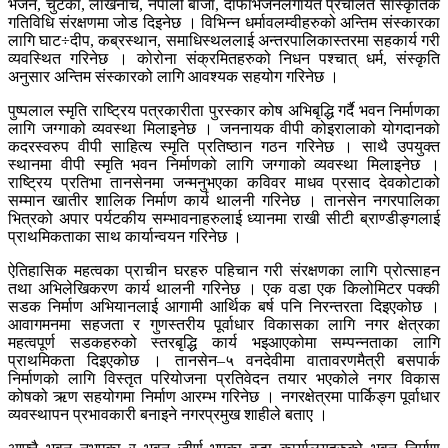
भजन, चुटका, लाखेनाच, नेपाली बाजा, दाफाभजनलगायत प्रचलित साँस्कृतिक
गतिविधि संरक्षणमा जोड दिइनेछ । विभिन्न धर्मावलम्वीहरुको अन्तिम संस्कारका
लागि घाट÷दीप, कब्रस्थान, समाधिस्थललाई अन्तरपालिकास्तरमा सहकार्य गरी
व्यवस्थित गरिनेछ । कोरोना संक्रमितहरुको निधन पश्चात् धर्म, संस्कृति
अनुसार अन्तिम संस्कारको लागि आवश्यक सहयोग गरिनेछ ।
पुष्पलाल स्मृति राष्ट्रिय पत्रकारीता पुरस्कार कोष अभिबृद्धि गर्दै भवन निर्माणका
लागि जग्गाको व्यवस्था मिलाइनेछ । जननायक वीपी कोइरालाको योगदानको
कदरस्वरुप वीपी साहित्य स्मृति प्रतिष्ठान गठन गरिनेछ । साथै उपयुक्त
स्थानमा वीपी स्मृति भवन निर्माणको लागि जग्गाको व्यवस्था मिलाइनेछ ।
राष्ट्रिय प्रतिभा तानसेनमा जन्मनुभएका कविवर माधव प्रसाद देवकोटाको
सम्मान खातीर शालिक निर्माण कार्य थालनी गरिनेछ । तानसेन नगरपालिका
भित्रको अपार पर्यटकीय सम्भावनाहरुलाई ध्यानमा राखी सीटी ब्राण्डीङ्गलाई
प्राथमिकताका साथ कार्यान्वयन गरिनेछ ।
ऐतिहासिक महत्वका प्राचीन घरहरु पहिचान गरी संरक्षणका लागि प्रोत्साहन
तथा अभिलेखिकरण कार्य थालनी गरिनेछ । एक वडा एक किलोमिटर पक्की
सडक निर्माण अभियानलाई आगामी आर्थिक बर्ष पनि निरन्तरता दिइएकोछ ।
आवागमनमा सहजता र गुणस्तरीय पूर्वाधार विकासका लागि नगर क्षेत्रका
महत्वपूर्ण सडकहरुको स्तरबृद्धि कार्य भइआएकोमा सम्पन्नताका लागि
प्राथमिकता दिइएकोछ । तानसेन–५ वनदेवीमा वातावरणमैत्री बसपार्क
निर्माणको लागि विस्तृत परियोजना प्रतिवेदन तयार भएकोले नगर विकास
कोषको ऋण सहयोगमा निर्माण आरम्भ गरिनेछ । नगरक्षेत्रमा पार्किङ्ग पूर्वाधार
व्यवस्थापन प्रभावकारी बनाइने नगरप्रमुख शाहीले बताए ।