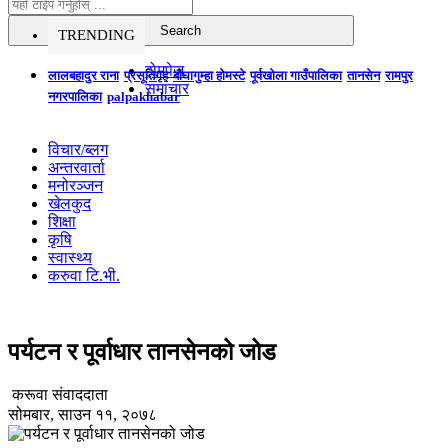
TRENDING
होमपेज
लालबहादुर राना
प्रसूतिगृह
बौघागुम्हा होमस्टे
पूर्वखोला गाउँपालिका
तानसेन
रामपुर
समाचार
नगरपालिका
palpakhabar
विचार/ब्लग
अन्तरवार्ता
मनोरञ्जन
खेलकुद
शिक्षा
कृषि
स्वास्थ्य
करुवा टि.भी.
पर्यटन र पूर्वाधार तानसेनको जोड
करूवा संवाददाता
सोमबार, साउन ११, २०७८