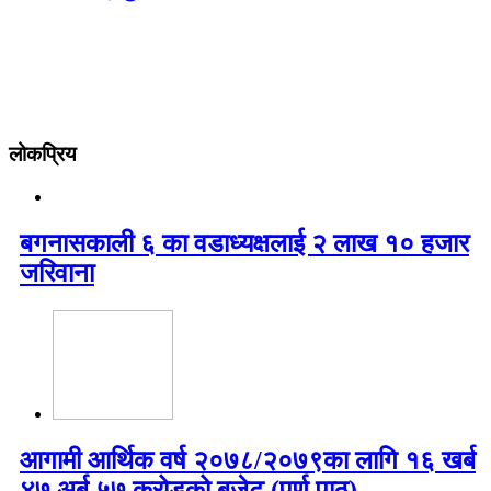
लोकप्रिय
बगनासकाली ६ का वडाध्यक्षलाई २ लाख १० हजार
जरिवाना
आगामी आर्थिक वर्ष २०७८/२०७९का लागि १६ खर्ब
४७ अर्ब ५७ करोडको बजेट (पूर्ण पाठ)