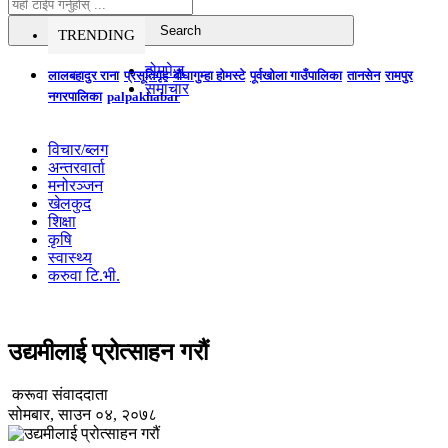
TRENDING
होमपेज
लालबहादुर राना
प्रसूतिगृह
बौघागुम्हा होमस्टे
पूर्वखोला गाउँपालिका
तानसेन
रामपुर
समाचार
नगरपालिका
palpakhabar
विचार/ब्लग
अन्तरवार्ता
मनोरञ्जन
खेलकुद
शिक्षा
कृषि
स्वास्थ्य
करुवा टि.भी.
उद्यमीलाई प्रोत्साहन गरौं
करूवा संवाददाता
सोमबार, साउन ०४, २०७८