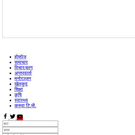
होमपेज
समाचार
विचार/ब्लग
अन्तरवार्ता
मनोरञ्जन
खेलकुद
शिक्षा
कृषि
स्वास्थ्य
करुवा टि.भी.