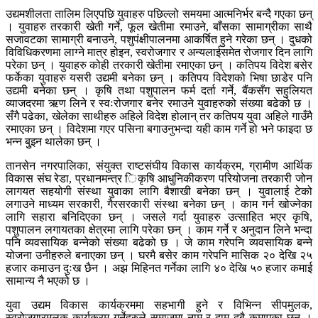
उद्यमशीलता तालिम लिएपछि युवाहरु पछिल्लो समयमा आत्मनिर्भर बन्दै गएका छन्
। युवाहरु तरकारी खेती गर्ने, फूल खेतीमा रमाउने, बाँसका सामाग्रीका साथै
सजावटका सामाग्री बनाउने, पशुपंक्षीपालनमा आकर्षित हुने गरेका छन् । दुधको
विविधिकरणमा लाग्ने मात्र होइन, स्वरोजगार र अन्यलाईसमेत रोजगार दिन लागि
परेका छन् । युवाहरु कोही तरकारी खेतीमा रमाएका छन् । कतिपय विदेश बसेर
फर्केका युवाहरु यसरी उद्यमी बनेका छन् । कतिपय विदेशको भिषा छाडेर पनि
उद्यमी बनेका छन् । कृषि तथा पशुपालन फर्म दर्ता गर्ने, बैंकसँग सहुलियत
व्याजदरमा ऋण लिने र स्वःरोजगार बनेर रमाउने युवाहरुको संख्या बढेको छ ।
सँगै पढेका, खेलेका साथीहरु अहिले विदेश होलान् तर कतिपय युवा अहिले गाउँमै
रमाएका छन् । विदेशमा गएर पसिना बगाउनुभन्दा यही काम गर्ने हो भने फाइदा छ
भन्न बुुझ्न थालेका छन् ।
तानसेन नगरपालिका, संयुक्त राष्टसंघीय विकास कार्यक्रम, ग्रामीण आर्थिक
विकास संघ रेडा, प्रधानमन्त्र िकृषि आधुनिकीकरण परियोजना तरकारी जोन
लागयत सहयोगी संस्था युवाका लागि बैशाखी बनेका छन् । युवालाई टेको
लगाउने माध्यम सरकारी, गैरसरकारी संस्था बनेका छन् । काम गर्न खोज्नेका
लागि सहारा बनिदिएका छन् । जसले गर्दा युवाहरु उत्साहित भएर कृषि,
पशुपालन लगायतका क्षेत्रमा लागि परेका छन् । काम गर्ने र अनुदान लिने भन्दा
पनि व्यवसायिक बन्नेको संख्या बढेको छ । जे काम गरेपनि व्यवसायिक बन्ने
योजना उनीहरुले बनाएका छन् । घरमै बसेर काम गरेपनि मासिक २० देखि २५
हजार कमाउन दुःख छैन । अझ मिहिनत गर्नेका लागि ४० देखि ५० हजार कमाई
सामान्य नै भएको छ ।
युवा उद्यम विकास कार्यक्रममा सहभागी हुने र विभिन्न सीपमुलक,
स्वरोजगारमूलक कार्यक्रम गर्नेहरुले समाजमा नाम र दाम दुबै कमाएका छन् ।