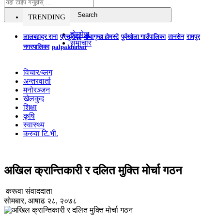
TRENDING
होमपेज
लालबहादुर राना
प्रसूतिगृह
बौघागुम्हा होमस्टे
पूर्वखोला गाउँपालिका
तानसेन
रामपुर
समाचार
नगरपालिका
palpakhabar
विचार/ब्लग
अन्तरवार्ता
मनोरञ्जन
खेलकुद
शिक्षा
कृषि
स्वास्थ्य
करुवा टि.भी.
अखिल क्रान्तिकारी र दलित मुक्ति मोर्चा गठन
करूवा संवाददाता
सोमबार, आषाढ २८, २०७८