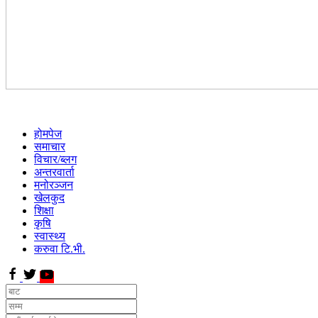
होमपेज
समाचार
विचार/ब्लग
अन्तरवार्ता
मनोरञ्जन
खेलकुद
शिक्षा
कृषि
स्वास्थ्य
करुवा टि.भी.