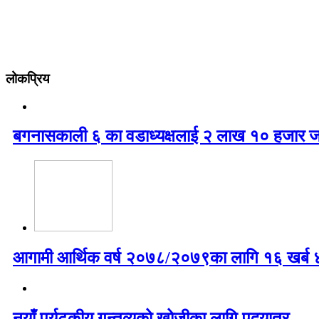
लोकप्रिय
बगनासकाली ६ का वडाध्यक्षलाई २ लाख १० हजार ज
आगामी आर्थिक वर्ष २०७८/२०७९का लागि १६ खर्ब ४७
नयाँ पर्यटकीय गन्तव्यको खोजीका लागि पदयात्र