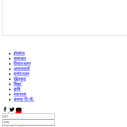
होमपेज
समाचार
विचार/ब्लग
अन्तरवार्ता
मनोरञ्जन
खेलकुद
शिक्षा
कृषि
स्वास्थ्य
करुवा टि.भी.