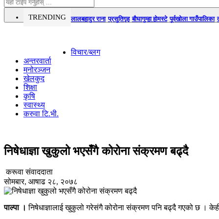
TRENDING
लालबहादुर राना
प्रसूतिगृह
बौघागुम्हा होमस्टे
पूर्वखोला गाउँपालिका
विचार/ब्लग
अन्तरवार्ता
मनोरञ्जन
खेलकुद
शिक्षा
कृषि
स्वास्थ्य
करुवा टि.भी.
निषेधाज्ञा खुकुलो भएसँगै कोरोना संक्रमण बढ्दै
करूवा संवाददाता
सोमबार, आषाढ २८, २०७८
पाल्पा ।
निषेधाज्ञालाई खुकुलो गरेसंगै कोरोना संक्रमण पनि बढ्दै गएको छ । 