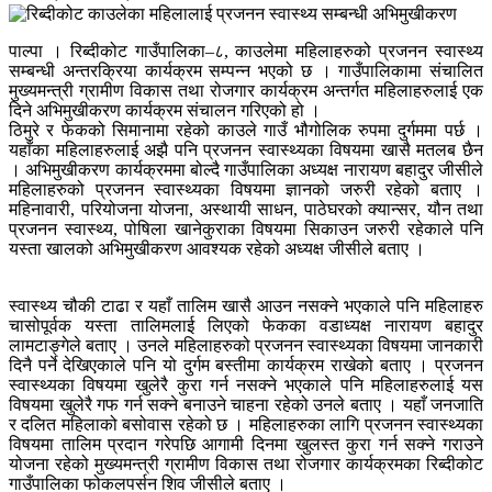
पाल्पा । रिब्दीकोट गाउँपालिका–८, काउलेमा महिलाहरुको प्रजनन स्वास्थ्य
सम्बन्धी अन्तरक्रिया कार्यक्रम सम्पन्न भएको छ । गाउँपालिकामा संचालित
मुख्यमन्त्री ग्रामीण विकास तथा रोजगार कार्यक्रम अन्तर्गत महिलाहरुलाई एक
दिने अभिमुखीकरण कार्यक्रम संचालन गरिएको हो ।
ठिमुरे र फेकको सिमानामा रहेको काउले गाउँ भौगोलिक रुपमा दुर्गममा पर्छ ।
यहाँका महिलाहरुलाई अझै पनि प्रजनन स्वास्थ्यका विषयमा खासै मतलब छैन
। अभिमुखीकरण कार्यक्रममा बोल्दै गाउँपालिका अध्यक्ष नारायण बहादुर जीसीले
महिलाहरुको प्रजनन स्वास्थ्यका विषयमा ज्ञानको जरुरी रहेको बताए ।
महिनावारी, परियोजना योजना, अस्थायी साधन, पाठेघरको क्यान्सर, यौन तथा
प्रजनन स्वास्थ्य, पोषिला खानेकुराका विषयमा सिकाउन जरुरी रहेकाले पनि
यस्ता खालको अभिमुखीकरण आवश्यक रहेको अध्यक्ष जीसीले बताए ।
स्वास्थ्य चौकी टाढा र यहाँ तालिम खासै आउन नसक्ने भएकाले पनि महिलाहरु
चासोपूर्वक यस्ता तालिमलाई लिएको फेकका वडाध्यक्ष नारायण बहादुर
लामटाङ्गेले बताए । उनले महिलाहरुको प्रजनन स्वास्थ्यका विषयमा जानकारी
दिनै पर्ने देखिएकाले पनि यो दुर्गम बस्तीमा कार्यक्रम राखेको बताए । प्रजनन
स्वास्थ्यका विषयमा खुलेरै कुरा गर्न नसक्ने भएकाले पनि महिलाहरुलाई यस
विषयमा खुलेरै गफ गर्न सक्ने बनाउने चाहना रहेको उनले बताए । यहाँ जनजाति
र दलित महिलाको बसोवास रहेको छ । महिलाहरुका लागि प्रजनन स्वास्थ्यका
विषयमा तालिम प्रदान गरेपछि आगामी दिनमा खुलस्त कुरा गर्न सक्ने गराउने
योजना रहेको मुख्यमन्त्री ग्रामीण विकास तथा रोजगार कार्यक्रमका रिब्दीकोट
गाउँपालिका फोकलपर्सन शिव जीसीले बताए ।