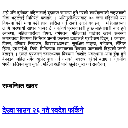
अझै पनि दुर्गमका महिलालाई बुझाउन समस्या हुने गरेको कार्यक्रमकी सहजकर्ता
गीता भट्टराई घिमिरेले बताइन् । अभिमुखीकरणबाट ५० जना महिलाले यस
विषयमा बढी भन्दा बढी ज्ञान हासिल गर्न सक्ने उनले बताइन् । महिलाहरुका
लागि अस्थायी साधन ‘कपर टी कतिवर्ष प्रभावकारी हुन्छ महिनावारी बन्द हुने
अवस्था, महिलावारीका विषय, गर्भपतन, महिलाको पाठेघर खस्ने समस्या
लगायतका विषयमा सिनियर अनमी कल्पना ढकालले प्रशिक्षण दिइन् । कण्डम,
पिल्स, परिवार नियोजन, किशोराअवस्था, सुरक्षित मातृत्व, गर्भपतन, लैंगिक
हिंसा, एचआईभी, डिपो, मिनिल्याव लगायतका विषयमा जानकारी दिइएको उनले
बताइन् । उनले प्रजनन स्वास्थ्यका विषयमा किशोर अवस्थामा आमा हुँदा हुने
बेफाइदा महिलासमेत खुलेर कुरा गर्न नसक्ने अवस्था रहेको बताए । ग्रामीण
भेगकै कतिपय युवा युवती, महिला अझै पनि खुलेर कुरा गर्न सक्दैनन् ।
सम्बन्धित खवर
देउवा साउन २६ गते स्वदेश फर्किने