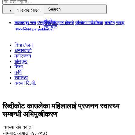
TRENDING
होमपेज
लालबहादुर राना
प्रसूतिगृह
बौघागुम्हा होमस्टे
पूर्वखोला गाउँपालिका
तानसेन
रामपुर
समाचार
नगरपालिका
palpakhabar
विचार/ब्लग
अन्तरवार्ता
मनोरञ्जन
खेलकुद
शिक्षा
कृषि
स्वास्थ्य
करुवा टि.भी.
रिब्दीकोट काउलेका महिलालाई प्रजनन स्वास्थ्य
सम्बन्धी अभिमुखीकरण
करूवा संवाददाता
सोमबार, आषाढ १४, २०७८