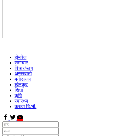
होमपेज
समाचार
विचार/ब्लग
अन्तरवार्ता
मनोरञ्जन
खेलकुद
शिक्षा
कृषि
स्वास्थ्य
करुवा टि.भी.