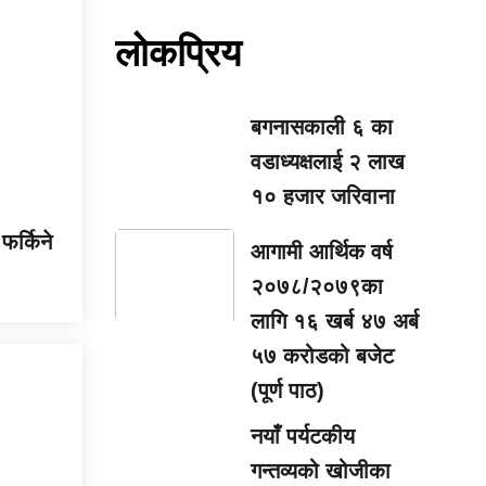
लोकप्रिय
बगनासकाली ६ का
वडाध्यक्षलाई २ लाख
१० हजार जरिवाना
फर्किने
आगामी आर्थिक वर्ष
२०७८/२०७९का
लागि १६ खर्ब ४७ अर्ब
५७ करोडको बजेट
(पूर्ण पाठ)
नयाँ पर्यटकीय
गन्तव्यको खोजीका