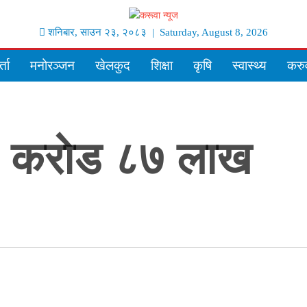
शनिबार
,
साउन
२३
,
२०८३
| Saturday, August 8, 2026
्ता
मनोरञ्जन
खेलकुद
शिक्षा
कृषि
स्वास्थ्य
करुव
४६ कराेड ८७ लाख