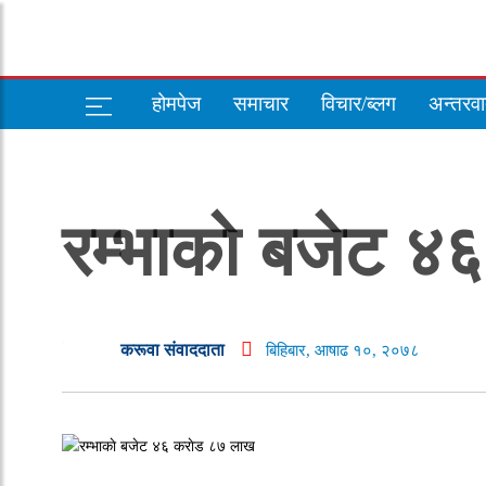
होमपेज
समाचार
विचार/ब्लग
अन्तरवार
रम्भाकाे बजेट 
करूवा संवाददाता
बिहिबार, आषाढ १०, २०७८