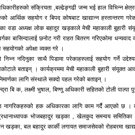
पदाधिकारीहरुको संक्रियता ,बल्ढेङ्गढी जन्म भई हाल विभिन्न क्षेत
तिहरुको आर्थिक सहयोग र बिपद कोषबाट खाद्यान्न हस्तान्तरण गर
 ७ का वडा अध्यक्ष लोक बहादुर खड्काले मेची महाकाली बुहारी सं
गीय वर्गका बासिन्दालाई छनोट गरी राहत बितरण गरिएकोमा धन्यवाद व
हयोगको अपेक्षा व्यक्त गरे ।
भ्न नदिनुका साथै पिडामा परेकाहरुलाई सहयोग गर्ने उद्देश्यले
कोटाले बताइन् । कार्यक्रममा मेची महाकाली बुहारी संयुक्त आव
िमार्णका लागि संस्थाले सक्दो पहल गरेको बताइन् ।
्रा बि क, लक्ष्मी भुषाल, बिण्णु अधिकारी सहितको टोली पाल्पा प
जेष्ठ नागरिकहरुको हक अधिकारका लागि काम गर्दै आएको छ । क
 प्रधानाध्यापक भोजबहादुर खड्का , खेलकुद समन्वय समितिका अ
न खड्का, बल बहादुर कार्की लगायत समाजसेवको राेहबरमा खाद्य