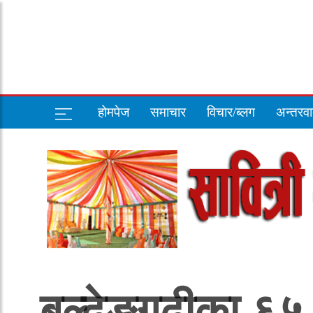
होमपेज
समाचार
विचार/ब्लग
अन्तरवार
बल्ढेङगढीका ६५ 