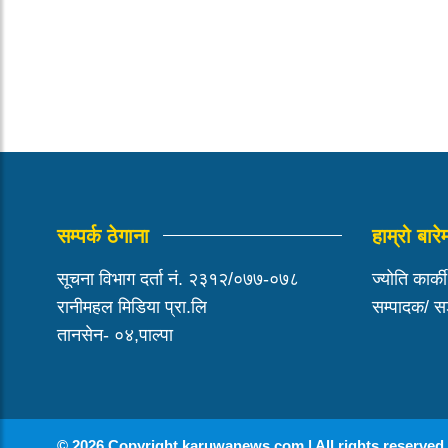
सम्पर्क ठेगाना
हाम्रो बारे
सूचना विभाग दर्ता नं. २३१२/०७७-०७८
ज्योति कार्क
रानीमहल मिडिया प्रा.लि
सम्पादक/ 
तानसेन- ०४,पाल्पा
© 2026 Copyright karuwanews.com | All rights reserved