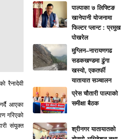
पाल्पाका ७ लिफ्टिङ
खानेपानी योजनामा
फिल्टर प्लान्ट : प्रमुख
पोखरेल
मुग्लिन–नारायणगढ
सडकखण्डमा ढुंगा
खस्यो, एकतर्फी
यातायात सञ्चालन
ाे रैनादेवी
प्रेस चौतारी पाल्पाको
समीक्षा बैठक
गर्दै आएका
रण गरिएकाे
री संयुक्त
श्रीनगर यातायातको
दोस्रो अधिवेशन तथा