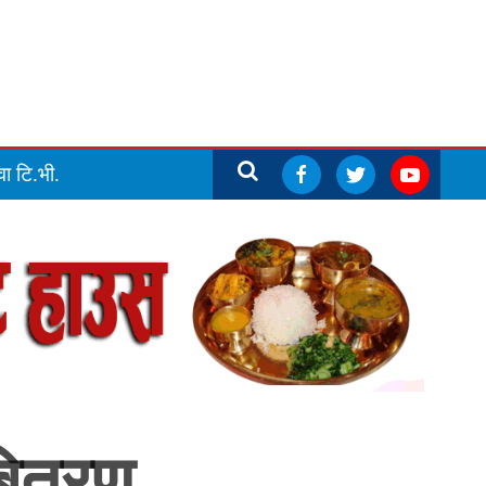
ा टि.भी.
 बितरण