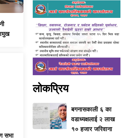
नी
्रमुख
लोकप्रिय
बगनासकाली ६ का
वडाध्यक्षलाई २ लाख
१० हजार जरिवाना
ण सभा