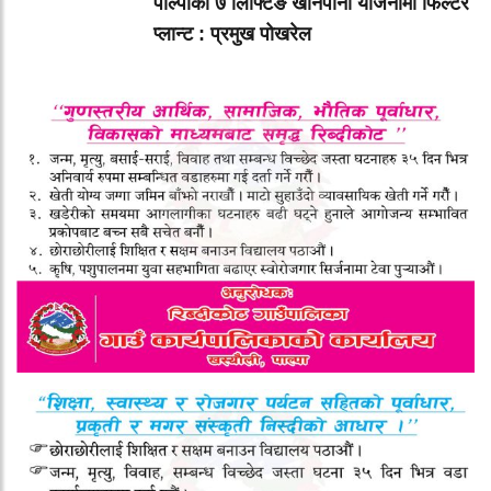
पाल्पाका ७ लिफ्टिङ खानेपानी योजनामा फिल्टर
प्लान्ट : प्रमुख पोखरेल