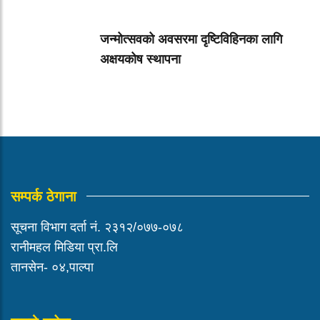
जन्मोत्सवको अवसरमा दृष्टिविहिनका लागि
अक्षयकोष स्थापना
सम्पर्क ठेगाना
सूचना विभाग दर्ता नं. २३१२/०७७-०७८
रानीमहल मिडिया प्रा.लि
तानसेन- ०४,पाल्पा