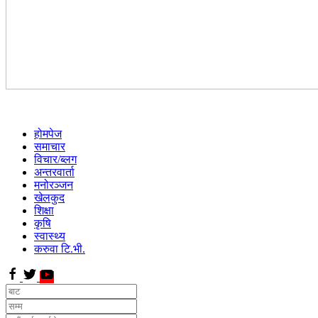
होमपेज
समाचार
विचार/ब्लग
अन्तरवार्ता
मनोरञ्जन
खेलकुद
शिक्षा
कृषि
स्वास्थ्य
करुवा टि.भी.