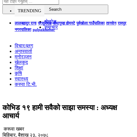
TRENDING
होमपेज
लालबहादुर राना
प्रसूतिगृह
बौघागुम्हा होमस्टे
पूर्वखोला गाउँपालिका
तानसेन
रामपुर
समाचार
नगरपालिका
palpakhabar
विचार/ब्लग
अन्तरवार्ता
मनोरञ्जन
खेलकुद
शिक्षा
कृषि
स्वास्थ्य
करुवा टि.भी.
कोभिड १९ हामी सवैको साझा समस्या : अध्यक्ष
आचार्य
करूवा खबर
बिहिबार, बैशाख २३, २०७८