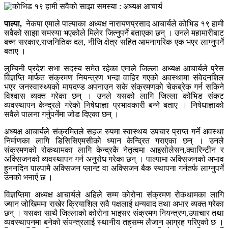
पाल्पा,
नेकपा एमाले पाल्पाका अध्यक्ष नारायणप्रसाद आचार्यले कोभिड १९ हामी
सवैको साझा समस्या भएकोले मिलेर जित्नुपर्ने बताएका छन् । उनले महामारीबाट
बच्न सरकार,राजनितिक दल, नीजि क्षेत्र सहित आमनागरिक एक भएर लाग्नुपर्ने
बताए ।
लुम्बिनी प्रदेश सभा सदस्य समेत रहेका एमाले जिल्ला अध्यक्ष आचार्यले प्रेस
विज्ञप्ति मार्फत संक्रमण नियन्त्रण भन्दा वाहिर गएको अवस्थामा संवेदनशिल
भएर जनस्वास्थ्यको मापदण्ड अपनाउन सके संक्रमणको चेकब्रेक गर्न सकिने
विश्वास व्यक्त गरेका छन् । उनले यसको लागि जिल्ला कोभिड संकट
व्यवस्थापन केन्द्रले गरेको निषेधाज्ञा प्रभावकारी बन्ने बताए । निषेधाज्ञाको
सवैले पालना गर्नुपर्नेमा जोड दिएका छन् ।
अध्यक्ष आचार्यले संक्रमितले सहज रुपमा स्वास्थय उपचार प्राप्त गर्ने अवस्था
निर्माणका लागि डिसिसिएमसीको ध्यान केन्द्रित गराएका छन् । उनले
संक्रमणको रोकथामका लागि केन्द्रकै नेतृत्वमा आइसोलेसन,क्वारिन्टीन र
अक्सिजनको व्यवस्थापन गर्न अनुरोध गरेका छन् । पाल्पामा अक्सिजनको अभाव
हुननदिन पाल्पामै अक्सिजन प्लान्ट वा अक्सिजन बैक स्थापना गर्नतर्फ लाग्नुपर्ने
उनको भनार्ए छ ।
विज्ञप्तिमा अध्यक्ष आचार्यले अहिले सम्म कोरोना संक्रमण रोकथामका लागि
ज्यान जोखिममा राखेर क्रियाशिल सवै पक्षलाई धन्यवाद तथा अभार व्यक्त गरेका
छन् । यसका साथै जिल्लाको कोरोना भाइसर संक्रमण नियन्त्रण,उपाचार तथा
व्यवस्थापनमा बनेको संयन्त्रलाई स्थानीय तहसम्म लैजान आग्रह गरिएको छ ।