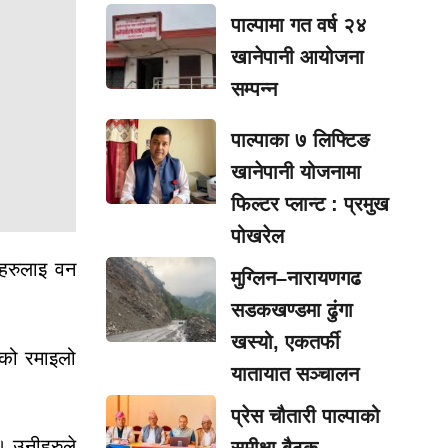
पाल्पामा गत वर्ष २४
खानेपानी आयोजना
सम्पन्न
पाल्पाका ७ लिफ्टिङ
खानेपानी योजनामा
फिल्टर प्लान्ट : प्रमुख
पोखरेल
यहरुलाइ वन
मुग्लिन–नारायणगढ
सडकखण्डमा ढुंगा
खस्यो, एकतर्फी
ेको रमाइलो
यातायात सञ्चालन
प्रेस चौतारी पाल्पाको
 । उनीहरुले
समीक्षा बैठक