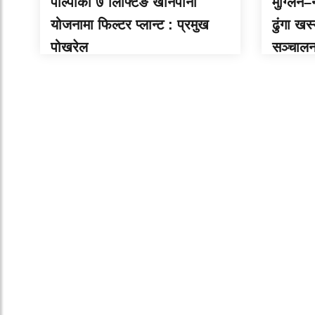
पाल्पाका ७ लिफ्टिङ खानेपानी
मुग्लिन
योजनामा फिल्टर प्लान्ट : प्रमुख
ढुंगा खस
पोखरेल
सञ्चाल