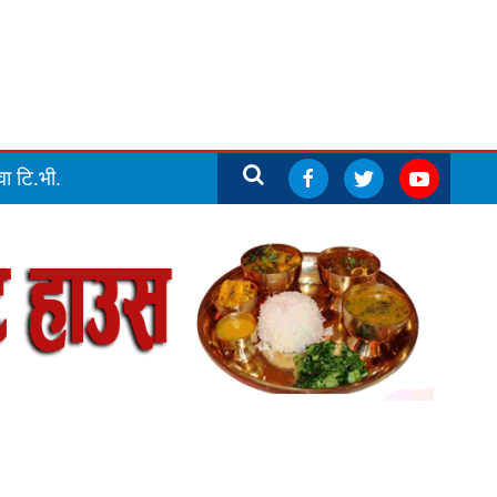
ा टि.भी.