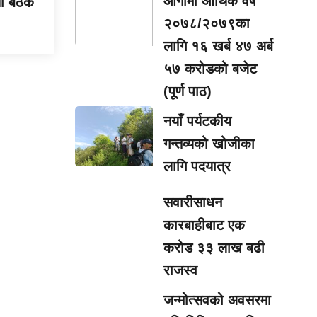
आगामी आर्थिक वर्ष
षा बैठक
२०७८/२०७९का
लागि १६ खर्ब ४७ अर्ब
५७ करोडको बजेट
(पूर्ण पाठ)
नयाँ पर्यटकीय
गन्तव्यको खोजीका
लागि पदयात्र
सवारीसाधन
कारबाहीबाट एक
करोड ३३ लाख बढी
राजस्व
जन्मोत्सवको अवसरमा