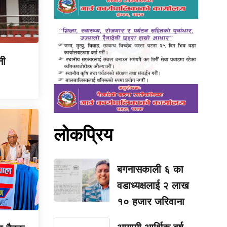
नी
लोकप्रिय
बगनासकाली ६ का
वडाध्यक्षलाई २ लाख
१० हजार जरिवाना