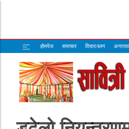
होमपेज
समाचार
विचार/ब्लग
अन्तरवार
डढेलो नियन्त्रणम