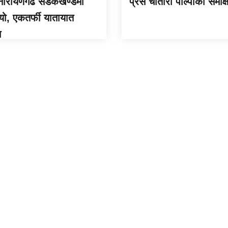
–नारायणगढ सडकखण्डमा
प्रेस चौतारी पाल्पाको समीक्
्यो, एकतर्फी यातायात
न