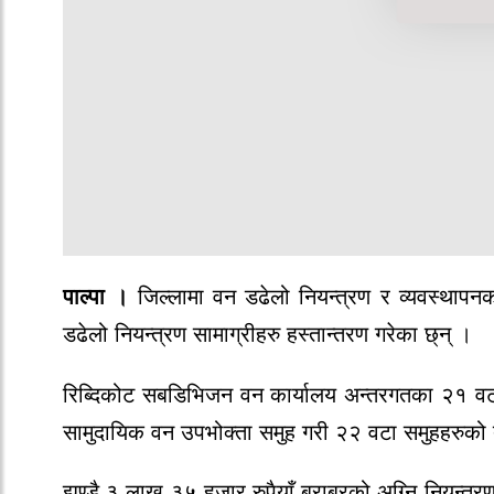
पाल्पा ।
जिल्लामा वन डढेलो नियन्त्रण र व्यवस्थापन
डढेलो नियन्त्रण सामाग्रीहरु हस्तान्तरण गरेका छ्न् ।
रिब्दिकोट सबडिभिजन वन कार्यालय अन्तरगतका २१ वट
सामुदायिक वन उपभोक्ता समुह गरी २२ वटा समुहहरुको त
झण्डै ३ लाख ३५ हजार रुपैयाँ बराबरको अग्नि नियन्त्रणम