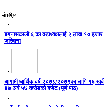
लोकप्रिय
बगनासकाली ६ का वडाध्यक्षलाई २ लाख १० हजार
जरिवाना
आगामी आर्थिक वर्ष २०७८/२०७९का लागि १६ खर्ब
४७ अर्ब ५७ करोडको बजेट (पूर्ण पाठ)