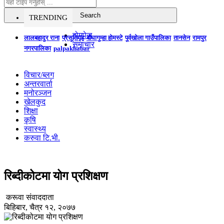
TRENDING
होमपेज
लालबहादुर राना
प्रसूतिगृह
बौघागुम्हा होमस्टे
पूर्वखोला गाउँपालिका
तानसेन
रामपुर
समाचार
नगरपालिका
palpakhabar
विचार/ब्लग
अन्तरवार्ता
मनोरञ्जन
खेलकुद
शिक्षा
कृषि
स्वास्थ्य
करुवा टि.भी.
रिब्दीकोटमा योग प्रशिक्षण
करूवा संवाददाता
बिहिबार, चैत्र १२, २०७७