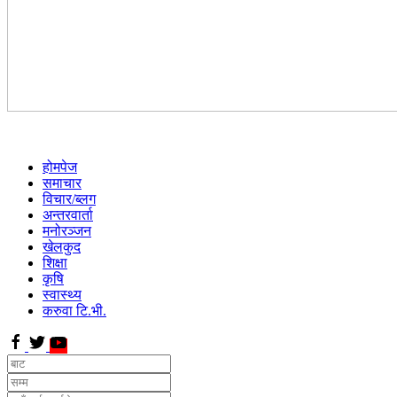
होमपेज
समाचार
विचार/ब्लग
अन्तरवार्ता
मनोरञ्जन
खेलकुद
शिक्षा
कृषि
स्वास्थ्य
करुवा टि.भी.