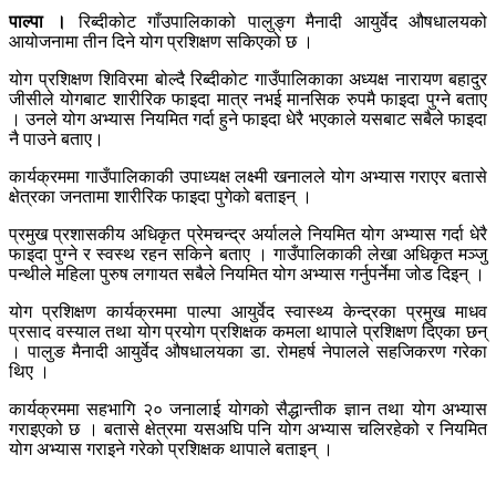
पाल्पा ।
रिब्दीकोट गाँउपालिकाको पालुङ्ग मैनादी आयुर्वेद औषधालयको
आयोजनामा तीन दिने योग प्रशिक्षण सकिएको छ ।
योग प्रशिक्षण शिविरमा बोल्दै रिब्दीकोट गाउँपालिकाका अध्यक्ष नारायण बहादुर
जीसीले योगबाट शारीरिक फाइदा मात्र नभई मानसिक रुपमै फाइदा पुग्ने बताए
। उनले योग अभ्यास नियमित गर्दा हुने फाइदा धेरै भएकाले यसबाट सबैले फाइदा
नै पाउने बताए।
कार्यक्रममा गाउँपालिकाकी उपाध्यक्ष लक्ष्मी खनालले योग अभ्यास गराएर बतासे
क्षेत्रका जनतामा शारीरिक फाइदा पुगेको बताइन् ।
प्रमुख प्रशासकीय अधिकृत प्रेमचन्द्र अर्यालले नियमित योग अभ्यास गर्दा धेरै
फाइदा पुग्ने र स्वस्थ रहन सकिने बताए । गाउँपालिकाकी लेखा अधिकृत मञ्जु
पन्थीले महिला पुरुष लगायत सबैले नियमित योग अभ्यास गर्नुपर्नेमा जोड दिइन् ।
योग प्रशिक्षण कार्यक्रममा पाल्पा आयुर्वेद स्वास्थ्य केन्द्रका प्रमुख माधव
प्रसाद वस्याल तथा योग प्रयोग प्रशिक्षक कमला थापाले प्रशिक्षण दिएका छन्
। पालुङ मैनादी आयुर्वेद औषधालयका डा. रोमहर्ष नेपालले सहजिकरण गरेका
थिए ।
कार्यक्रममा सहभागि २० जनालाई योगको सैद्धान्तीक ज्ञान तथा योग अभ्यास
गराइएको छ । बतासे क्षेत्रमा यसअघि पनि योग अभ्यास चलिरहेको र नियमित
योग अभ्यास गराइने गरेको प्रशिक्षक थापाले बताइन् ।