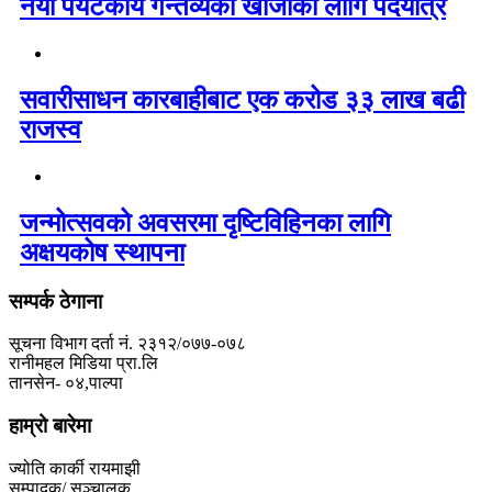
नयाँ पर्यटकीय गन्तव्यको खोजीका लागि पदयात्र
सवारीसाधन कारबाहीबाट एक करोड ३३ लाख बढी
राजस्व
जन्मोत्सवको अवसरमा दृष्टिविहिनका लागि
अक्षयकोष स्थापना
सम्पर्क ठेगाना
सूचना विभाग दर्ता नं. २३१२/०७७-०७८
रानीमहल मिडिया प्रा.लि
तानसेन- ०४,पाल्पा
हाम्रो बारेमा
ज्योति कार्की रायमाझी
सम्पादक/ सञ्चालक