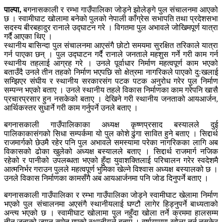
पाल्पा,
बगनासकाली र रम्भा गाउँपालिका जोड्ने झोलेङ्गे पुल संचालनमा आएको
छ । स्वामीघाट खोलामा बनेको पुलको नेपाली काँग्रेस सभापति तथा प्रदेशसभा
सदस्य बीरबहादुर रानाले उद्घाटन गरे । विगतमा पुल अभावले जोखिमपूर्ण यात्रा
गर्दै आएका थिए ।
स्थानीय बासिन्दा पुल संचालनमा आएसंगै छोटो समयमा सुरक्षित तरिकाले यात्रा
गर्न पाएका छन् । पुल उद्घाटन गर्दै रानाले जनताले महशुस गर्ने गरी काम गर्न
स्थानीय तहलाई आग्रह गरे । उनले पूर्वाधार निर्माण महत्वपूर्ण काम भएको
बताउँदै उनले तीन तहको निर्माण भएपछि सो क्षेत्रमा नागरिकले पाएको दुःखलाई
सम्झिएर संघीय र स्थानीय सरकारसंग पटक पटक अनुरोध गरेर पुल निर्माण
सम्पन्न भएको बताए । उनले स्थानीय तहले विकास निर्माणका काम गरेपनि खासै
प्रचारप्रसार हुन नसकेको बताए । देखिने गरी स्थानीय जनताको आयआर्जन,
आर्थिकस्तर सुधार्ने गरी काम गर्नुपर्ने उनले बताए ।
बगनासकाली गाउँपालिकाका अध्यक्ष कृष्णप्रसाद बस्यालले दुई
पालिकाकासंगको सिधा सम्पर्कमा यो पुल कोशे ढुंगा सावित हुने बताए । सिद्दार्थ
राजमार्गको छेउमै रहेर पनि पुल अभावले समस्यामा परेका नागरिकका लागि अब
विकासको ढोका खुलेको अध्यक्ष बस्यालले बताए । सिद्दार्थ राजमार्ग नजिक
रहेको र पानीको उपलब्धता भएको हुँदा युवाशक्तिलाई परिचालन गरेर स्वदेशमै
आत्मनिर्भर गराउन पुलले महत्वपूर्ण भुमिका खेल्ने विश्वास अध्यक्ष बस्यालको छ ।
उनले विकास निर्माणका कामसँगै अब आयआर्जनमा पनि जोड दिनुपर्ने बताए ।
बगनासकाली गाउँपालिका र रम्भा गाउँपालिका जोड्ने स्वामीघाट खेलामा निर्माण
भएको पुल संचालनमा अएसंगै स्थानीयलाई घण्टौ लागेर हिड्नुपर्ने बाध्यताको
अन्त्य भएको छ । स्वामीघाट खोलामा पुल नहुँदा खोला तर्ने क्रममा हालसम्म
तीन जनाको ज्यान समेत गएको स्थानीयले बताए । वर्षायाममा खोला तर्न नसकेर