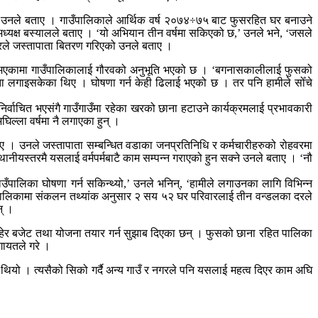
ो उनले बताए । गाउँपालिकाले आर्थिक वर्ष २०७४÷७५ बाट फुसरहित घर बनाउने
्यक्ष बस्यालले बताए । ‘यो अभियान तीन वर्षमा सकिएको छ,’ उनले भने, ‘जसले
दरले जस्तापाता बितरण गरिएको उनले बताए ।
िलो भएकामा गाउँपालिकालाई गौरवको अनुभूति भएको छ । ‘बगनासकालीलाई फुसको
 पाता लगाइसकेका थिए । घोषणा गर्न केही ढिलाई भएको छ । तर पनि हामीले सोँचे
वाचित भएसंगै गाउँगाउँमा रहेका खरको छाना हटाउने कार्यक्रमलाई प्रभावकारी
ल्ला वर्षमा नै लगाएका हुन् ।
ाए । उनले जस्तापाता सम्बन्धित वडाका जनप्रतिनिधि र कर्मचारीहरुको रोहवरमा
यस्तरमै यसलाई वर्मपर्मबाटै काम सम्पन्न गराएको हुन सक्ने उनले बताए । ‘नौ
ाउँपालिका घोषणा गर्न सकिन्थ्यो,’ उनले भनिन्, ‘हामीले लगाउनका लागि विभिन्न
ले पालिकामा संकलन तथ्यांक अनुसार २ सय ५२ घर परिवारलाई तीन वन्डलका दरले
न् ।
हेर बजेट तथा योजना तयार गर्न सुझाब दिएका छन् । फुसको छाना रहित पालिका
गायतले गरे ।
ियो । त्यसैको सिको गर्दै अन्य गाउँ र नगरले पनि यसलाई महत्व दिएर काम अघि