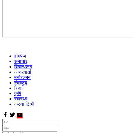
होमपेज
समाचार
विचार/ब्लग
अन्तरवार्ता
मनोरञ्जन
खेलकुद
शिक्षा
कृषि
स्वास्थ्य
करुवा टि.भी.