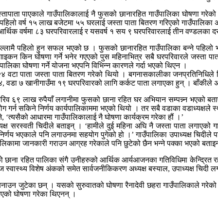
तापाता पाएकाले गाउँपालिकालाई नै फुसको छानारहित गाउँपालिका घोषणा गरेक
 पहिलो वर्ष १५ लाख बजेटमा ५५ घरलाई जस्ता पाता बितरण गरिएको गाउँपालिका अध
 आर्थिक वर्षमा ८३ घरपरिवारलाई र यसवर्ष १ सय ९ घरपरिवारलाई तीन वण्डलका 
र जिल्लामै पहिलो हुन सफल भएको छ । फुसको छानारहित गाउँपालिका बन्ने पह
 ‘नलगाइकन किन घोषणा गर्ने भनेर गएएको पुस महिनाभित्र सबै घरपरिवारले जस्ता
पालिका घोषणा गर्ने योजना भएपनि विभिन्न कारणले गर्दा भएको थिएन ।
 वटा पाता जस्ता पाता बितरण गरेको थियो । बगनासकालीका जनप्रतिनिधिले निर्
वडा ७ खानीगाउँमा १९ घरपरिवारको लागि कर्कट पाता लगाएका हुन् । बाँकीले अघि
करिव ६९ लाख रुपैयाँ लगानीमा फुसको छाना रहित घर अभियान सम्पन्न्न भएको बत
न सकिने निर्णय कार्यपालिकाममा भएको थियो । तर सबै वडाका वडाध्यक्षले स्थानी
 ‘त्यसैको आधारमा गाउँपालिकालाई नै घोषणा कार्यक्रम गरेका हौं ।’
यक्ष सरस्वती चिदीले बताइन् । ‘हामीले दुई महिना अघि नै जस्ता पाता लगाएको ग
 निर्णय भएकाले पनि लगाउनमा सहयोग पुगेको हो ।’ गाउँपालिका उपाध्यक्ष चिदी
लिकामा जानकारी गराउन आग्रह गरेकाले पनि छुटेको छैन भन्ने पक्का भएको बताइ
ो छाना रहित पालिका संगै उनीहरुको आर्थिक आर्यआजनका गतिविधिमा केन्द्रित र
्वास्थ्य विशेष अंकको समेत सार्वजनीकिकरण अध्यक्ष बस्याल, उपाध्यक्ष चिदी ल
उन जुटेका छन् । यसको सुरुवातको घोषणा रैनादेवी छहरा गाउँपालिकाले गरेको थ
भएको घोषणा गरेका थिएनन् ।