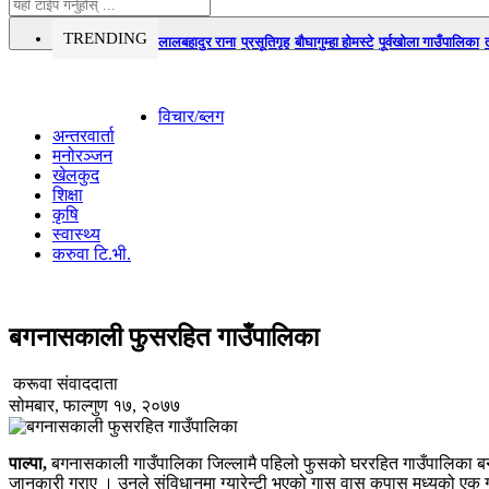
TRENDING
लालबहादुर राना
प्रसूतिगृह
बौघागुम्हा होमस्टे
पूर्वखोला गाउँपालिका
विचार/ब्लग
अन्तरवार्ता
मनोरञ्जन
खेलकुद
शिक्षा
कृषि
स्वास्थ्य
करुवा टि.भी.
बगनासकाली फुसरहित गाउँपालिका
करूवा संवाददाता
सोमबार, फाल्गुण १७, २०७७
पाल्पा,
बगनासकाली गाउँपालिका जिल्लामै पहिलो फुसको घररहित गाउँपालिका बने
जानकारी गराए । उनले संविधानमा ग्यारेन्टी भएको गास वास कपास मध्यको एक ग