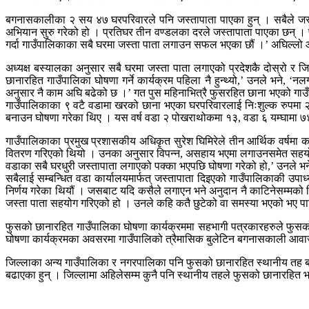
बगनासकालीका २ सय ४७ घरपरिवारले पनि जस्तापाता पाएका हुन् । सबैले जस्
अभियान सुरु गरेको हो । प्रतिघर तीन वण्डलका दरले जस्तापाता पाएका छन् ।
गर्दा गाउँपालिकाका सबै घरमा जस्ता पाता लगाउन सफल भएका छौं ।’ अघिल्लो
अध्यक्ष बस्यालका अनुसार सबै घरमा जस्ता पाता लगाएको प्रदेशकै दोस्रो 
छानारहित गाउँपालिका घोषणा गर्ने कार्यक्रम पहिला नै हुन्थ्यो,’ उनले भने,
अनुसार नै काम अघि बढेको छ ।’ गत पुस महिनाभित्रै फुसरहित छाना भएको गाउँ
गाउँपालिकाका ९ वटै वडामा खरको छाना भएका घरपरिवारलाई निःशुल्क रुपमा २४
बनाउन घोषणा गरेका थिए । यस वर्ष वडा २ पोखराथोकमा १३, वडा ६ यम्घामा ७४, 
गाउँपालिकाका प्रमुख प्रशासकीय अधिकृत सुरेश घिमिरेले तीन आर्थिक वर्षमा 
वितरण गरिएको थियो । उनका अनुसार विपन्न, असहाय भएमा लगाउनसमेत सहयोग गर्
वडाका सबै घरधुरी जस्तापाता लगाएको पक्का भएपछि घोषणा गरेको हो,’ उनले भने,
सबैलाई सम्बन्धित वडा कार्यालयमार्फत् जस्तापाता दिइएको गाउँपालिकाकी उपाध्
निर्णय गरेका थियौं । जसबाट यदि कसैले लगाएन भने अनुदान नै काटिनेसम्मको
जस्ता पाता सहयोग गरिएको हो । उनले कहि कतै छुटेको वा समस्या भएको भए पा
फुसको छानारहित गाउँपालिका घोषणा कार्यक्रममा सहभागी पत्रकारहरुले फुसक
घोषणा कार्यक्रमका अवसरमा गाउँपालिको त्रैमासिक बुलेटिन बगनासकाली आवाज स
जिल्लाका अन्य गाउँपालिका र नगरपालिका पनि फुसको छानारहित स्थानीय तह बना
बढाएका हुन् । जिल्लामा अहिलेसम्म कुनै पनि स्थानीय तहले फुसको छानारहित 