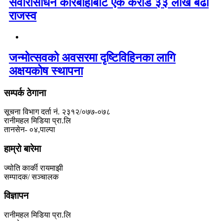
सवारीसाधन कारबाहीबाट एक करोड ३३ लाख बढी
राजस्व
जन्मोत्सवको अवसरमा दृष्टिविहिनका लागि
अक्षयकोष स्थापना
सम्पर्क ठेगाना
सूचना विभाग दर्ता नं. २३१२/०७७-०७८
रानीमहल मिडिया प्रा.लि
तानसेन- ०४,पाल्पा
हाम्रो बारेमा
ज्योति कार्की रायमाझी
सम्पादक/ सञ्चालक
विज्ञापन
रानीमहल मिडिया प्रा.लि