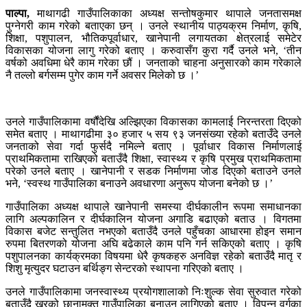
पाल्पा,
माथागढी गाउँपालिकाका अध्यक्ष सन्तोषकुमार थापाले जनतासमक्ष
पुग्नेगरी काम गरेको बताएका छन् । उनले स्थानीय पाठ्यक्रम निर्माण, कृषि,
शिक्षा, पशुपालन, भौतिकपूर्वाधार, खानेपानी लगायतका क्षेत्रलाई समेटेर
विकासका योजना लागु गरेको बताए । करुवासँग कुरा गर्दै उनले भने, ‘तीन
वर्षको अवधिमा धेरै काम गरेका छौं । जनताको चाहना अनुसारको काम गरेकाले
नै तल्लो बर्गसम्म पुगेर काम गर्ने अवसर मिलेको छ ।’
उनले गाउँपालिकामा वर्षौंदेखि अल्झिएका विकासका कामलाई निरन्तरता दिएको
समेत बताए । माथागढीमा ३० हजार ५ सय ९३ जनसंख्या रहेको बताउँदे उनले
जनताको सेवा गर्दा फुर्सदै नमिल्ने बताए । पूर्वाधार विकास निर्माणलाई
प्राथमिकतामा राखिएको बताउँदै शिक्षा, स्वास्थ्य र कृषि प्रमुख प्राथमिकतामा
परेको उनले बताए । खानेपानी र सडक निर्माणमा जोड दिएको बताउने उनले
भने, ‘स्वस्थ गाउँपालिका बनाउने अवधारणा अनुरूप योजना बनेको छ ।’
गाउँपालिका अध्यक्ष थापाले खानेपानी समस्या दीर्घकालीन रूपमा समाधानका
लागि अल्पकालिन र दीर्घकालिन योजना अगाडि बढाएको बताउ । विगतमा
विकास बजेट सन्तुलित नभएको बताउँदै उनले पहुँचका आधारमा होइन समान
रुपमा बितरणको योजना अघि बढेकाले काम पनि गर्न सकिएको बताए । कृषि
पशुपालनका कार्यक्रमका विषयमा धेरै कृषकहरु अनविज्ञ रहेको बताउँदै मातृ र
शिशु मृत्युदर घटाउन बर्थिङ्ग सेन्टरको स्थापना गरिएको बताए ।
उनले गाउँपालिकामा जनस्वास्थ्य प्रयोगशालाको निःशुल्क सेवा सुरुवात गरेको
बताउँदै खरको छानामुक्त गाउँपालिका बनाउन लागिएको बताए । विपन्न वर्गका