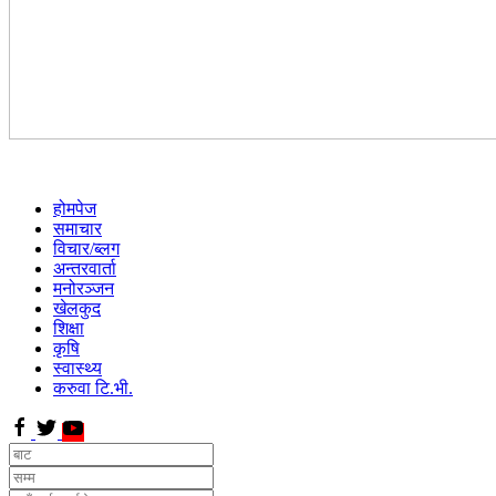
होमपेज
समाचार
विचार/ब्लग
अन्तरवार्ता
मनोरञ्जन
खेलकुद
शिक्षा
कृषि
स्वास्थ्य
करुवा टि.भी.