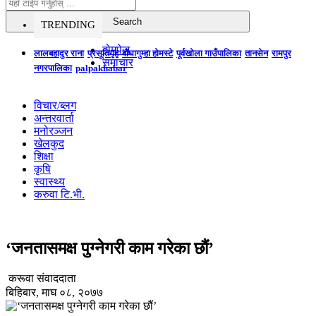
TRENDING
होमपेज
लालबहादुर राना
प्रसूतिगृह
बौघागुम्हा होमस्टे
पूर्वखोला गाउँपालिका
तानसेन
रामपुर
समाचार
नगरपालिका
palpakhabar
विचार/ब्लग
अन्तरवार्ता
मनोरञ्जन
खेलकुद
शिक्षा
कृषि
स्वास्थ्य
करुवा टि.भी.
‘जनतासमक्ष पुग्नेगरी काम गरेका छौं’
करूवा संवाददाता
बिहिबार, माघ ०८, २०७७