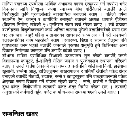
मानिस स्वास्थ्य उपचारमा आर्थिक अभावका कारण मृत्युवरण गर्न नपरोस् भनेर
विपन्नका लागि निःशुल्क रुपमा स्वास्थ्य बीमा गरिदिएको बताउँदै उनले
निर्वाहमुखी कृषि प्रणालीलाई व्यवसायिक बनाएको बताए । पहिलो वर्षमा
स्थानीय ऐन, कानुन र कार्यविधि बनाएको बताउने अध्यक्ष थापाले पूँजीगत
(विकास निर्माण) तर्फको ९५ प्रतिशत रकम खर्च गरेका बताए । सबै वडाका
बस्तीहरुमा विद्युतीकरणको कार्य अन्तिम चरणमा पुगेको बताउँदैसबैको घरमा एक
घर एक धारा, बाह्रै महिना यातायातका साधनहरु सञ्चालन गर्ने गरी सडकको
स्तरउन्नतिका काम भइरहेको बताए ।स्वास्थ्य, शिक्षा र सञ्चार क्षेत्रमा पनि
पूर्वाधारका काम भएको बताउँदै जनताले प्रत्यक्ष अनुभूति हुने किसिमका अन्य
विकास निर्माणका कामहरु पनि अगाडि बढेको बताए ।
शौभाग्य माविमा प्राविधिक शिक्षाको पठनपाठन सुरु गरेको बताउँदै उनले
विद्यालयमा कम्पुटर, ई–हाजिरी मेसिन जडान र पुस्तकालय स्थापना गरिएको
बताए । उनले गाउँपालिकाको वडा नम्बर ३ कसेनीको ओलेसमा किवी, झडेवामा
खुर्सानी, रुप्सेमा आलु, हात्तिलुङ्गमा बाख्रापालन र धनियाँ खेतीको पकेट क्षेत्र
बनाएको बताउँदै गोठादी, रहवास, रुप्से र बहादुरपुरमा पनि बाख्रापालनको पकेट
क्षेत्रका रुपमा विकास गर्ने योजना रहेको बताए । रुप्से, कसेनी र चिदीपानीमा
दूग्ध पकेट, चिदीपानीमा तरकारी पकेट क्षेत्र निर्माण गरेका छन् । दरबन्दी
अनुसारको कर्मचारी नहुँदा बजेट कार्यान्वयनमा समस्या भएको उनले बताए ।
सम्बन्धित खवर