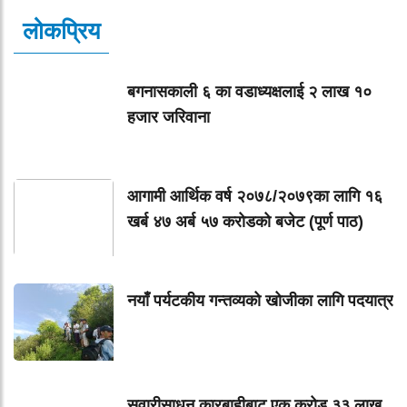
लोकप्रिय
बगनासकाली ६ का वडाध्यक्षलाई २ लाख १०
हजार जरिवाना
आगामी आर्थिक वर्ष २०७८/२०७९का लागि १६
खर्ब ४७ अर्ब ५७ करोडको बजेट (पूर्ण पाठ)
नयाँ पर्यटकीय गन्तव्यको खोजीका लागि पदयात्र
सवारीसाधन कारबाहीबाट एक करोड ३३ लाख