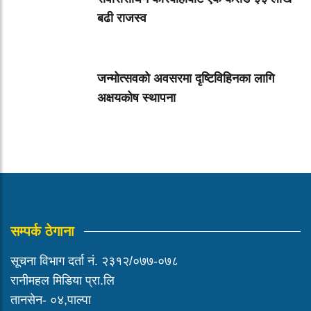
बढी राजस्व
जन्मोत्सवको अवसरमा दृष्टिविहिनका लागि
अक्षयकोष स्थापना
सम्पर्क ठेगाना
सूचना विभाग दर्ता नं. २३१२/०७७-०७८
रानीमहल मिडिया प्रा.लि
तानसेन- ०४,पाल्पा