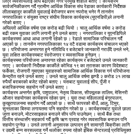
लिएर व्यवसायलाई अघि बढाएको नगर प्रमुख शाहीले बताए । कार्यक्रम
सार्वजनिकीकरण गर्दै ग्रामीण आर्थिक विकास संघ रेडाका कार्यकारी निर्देशक
लीलाबहादुर कार्कीले युवालाई बेरोजगार बस्न नपरोस् भनेर नै तानसेन
नगरपालिका र संयुक्त राष्ट्र संघीय विकास कार्यक्रम (युएनडिपी)ले लगानी
गरेको बताए ।
अघिल्लो आर्थिक वर्षमा एक करोड बढी थियो । चालु आर्थिक वर्षमा २ करोड
बढी रकम युवाका लागि लगानी हुने उनले बताए । नगरपालिका र युएनडिपिले
कार्यक्रममा आधा आधा लगानी रहेको छ । रेडाले सामाजिक परिचालन गर्दै
आएको छ । तानसेन नगरपालिकाका १४ वटै वडामा कार्यक्रम संचालन भएको
छ । परियोजना अन्तरगत हुने गतिविधि र बजेटबारे जानकारी गराउँदै उनले भने,
युवा लक्षित कार्यक्रमबाट स्वरोजगार र व्यवसायिक हुनेछन् ।
कार्यक्रममा परियोजना अन्तरगत रहेका कार्यक्रम र बजेटबारे उनले जानकारी
गराए । कार्यकारी निर्देशक कार्कीले कोभिड १९ का त्रासका कारण विदेशबाट
फर्केका, रोजगारी गुमाएका युवाहरुको सामाजिक आर्थिक विकास गर्न परियोजना
केन्द्रीत रहने उनले बताए । उनले चालु आर्थिक वर्षमा झण्डै २ करोड २१ लाख
रुपैयाँ बराबरको बजेट रहेको बताए । यसबाट युवालाई सीप, पुँजी र
बजारिकरणमा सहयोग गर्ने उनले बताए ।
कार्यक्रम अन्तर्गत कृषि, पशुपालन, नेतृत्व विकास, सीपमूलक तालिम, मेसिनरी
औजार सहयोगका कार्यक्रम रहेका छन् । युवा तथा महिलालाई बंगुरपालन,
कुखुरापालनमा सहयोग गर्दै आएको छ । साथै फापरको बीउँ, आलु, टिमुर,
सुन्तलाका बिरुवा लगायतमा पनि सहयोग गरेको छ । कार्यक्रमबाट युवाले छाला
जुत्ता बनाउने, मोटरसाइकल बनाउने सीप पनि पाउनेछन् । साथै बैंक तथा
वित्तीय संस्थासँग सहकार्य गर्दै कृषि ऋण प्रवाह गरेर व्यवसायिक बनाउन पनि
सहयोग पुग्नेछ । उनले लगानी अनुसारक उत्पादन हुने सामाग्री बिक्रीका लागि
र उद्यमी बन्न सरसल्लाह गर्ने थलोका रुपमा रहेको इबिक सेन्टरलाई प्रविधियुक्त