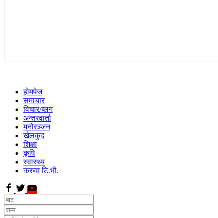
होमपेज
समाचार
विचार/ब्लग
अन्तरवार्ता
मनोरञ्जन
खेलकुद
शिक्षा
कृषि
स्वास्थ्य
करुवा टि.भी.