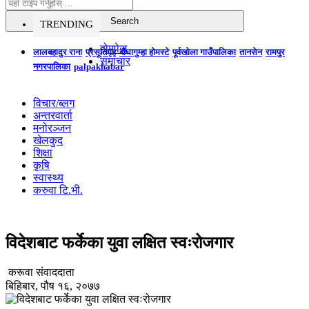
TRENDING
होमपेज
लालबहादुर राना
प्रसूतिगृह
बौघागुम्हा होमस्टे
पूर्वखोला गाउँपालिका
तानसेन
रामपुर
समाचार
नगरपालिका
palpakhabar
विचार/ब्लग
अन्तरवार्ता
मनोरञ्जन
खेलकुद
शिक्षा
कृषि
स्वास्थ्य
करुवा टि.भी.
विदेशबाट फर्केका युवा लक्षित स्वःरोजगार
करूवा संवाददाता
बिहिबार, पौष १६, २०७७