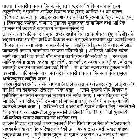
पाल्पा । तानसेन नगरपालिका, संयुक्त राष्ट्र संघीय विकास कार्यक्रम
(युएनडिपी) र ग्रामीण आर्थिक विकास संघ (रेडा) कोभिड १९ का कारण
विदेशबाट फर्केका युवालाई स्वरोजगार गराउने कार्यक्रममा केन्द्रित भएका छन्
। विदेशबाट फर्केका, रोजगार गुमाएका युवाहरुको सामाजिक तथा आर्थिक
विकास गर्ने उद्देश्यले कार्यक्रम संचालन गरेको हो ।
तानसेन नगरपालिका र संयुक्त राष्ट्र संघीय विकास कार्यक्रम (युएनडिपी) को
सहयोग तथा ग्रामीण आर्थिक विकास संघ (रेडा)को समन्वयमा युवा उद्यमशिलता
विकास परियोजना संचालन भइरहेको छ । सोही कार्यक्रमबारे संचारकर्मीलाई
जानकारी गराउन तानसेनमा छलफल गरिएको हो । अघिल्लो आर्थिक वर्षका
साथै चालु आर्थिक वर्षको पाँच महिना कार्यक्रम चलिसकेको छ । अघिल्लो
आर्थिक वर्षमा ढाका, करुवा, फूलखेती, तरकारी, दुधजन्य सामाग्रीका, बाँसका
सामाग्री बनाउने तालिम चलाएको थियो । यी बाहेक स्वरोजगार हुनका लागि
उद्यमशील तालिमसमेत संचालन गरेको तानसेन नगरपालिकाका नगरप्रमुख
अशोककुमार शाहीले बताए ।
नगरप्रमुख शाहीले तानसेन नगरपालिकाले व्यवसाय गर्न इच्छुक युवालाई सहयोग
गर्न विभिन्न कार्यक्रम संचालन गरेको बताए । उनले युवाको सीप विकास र
प्रविधिमा स्थानीय सरकारले सहयोग गर्ने समेत बताए । नगर भित्रका कुनै
जागरिलो युवा सीप, पुँजी र बजारको अभावमा बस्नु नपर्ने गरी कार्यक्रम अघि
बढाएको उनले बताए । ‘अघिल्लो वर्ष ३ सय बढी युवाले तालिम लिए,’ उनले भने,
‘१ सय १२ जना उद्यमशील हुन्छु भन्नेले तालिम लिएका थिए ।’ ती युवामध्ये
अधिकांशले व्यापार व्यवसाय गर्न थालेका छन् ।
तालिम लिएका युवालाई नगरपालिकाले विना धितो नेपाल बैंक लिमिटेडसंगको
सहकार्यमा ऋण समेत परिचालन गरेको छ । यसबाट सय बढी युवाले फाइदा
लिइसकेका छन् । यति मात्र होइन, ती युवाले २ करोड ५० लाख बढी ऋण