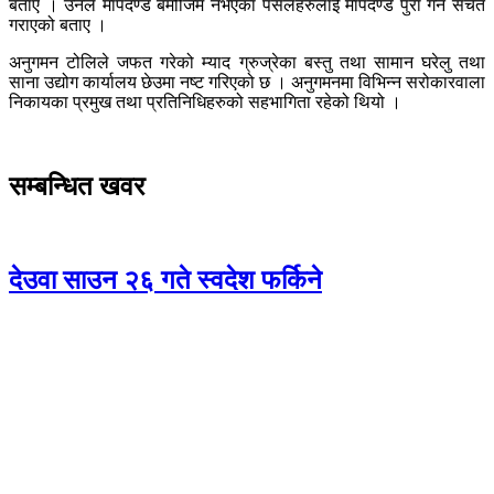
बताए । उनले मापदण्ड बमोजिम नभएका पसलहरुलाई मापदण्ड पुरा गर्न सचेत
गराएको बताए ।
अनुगमन टोलिले जफत गरेको म्याद ग्रुज्रेका बस्तु तथा सामान घरेलु तथा
साना उद्योग कार्यालय छेउमा नष्ट गरिएको छ । अनुगमनमा विभिन्न सरोकारवाला
निकायका प्रमुख तथा प्रतिनिधिहरुको सहभागिता रहेको थियो ।
सम्बन्धित खवर
देउवा साउन २६ गते स्वदेश फर्किने