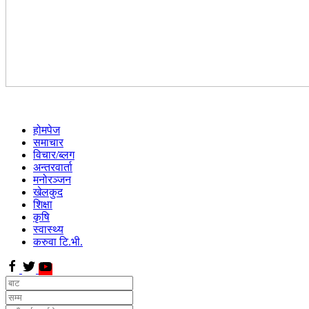
होमपेज
समाचार
विचार/ब्लग
अन्तरवार्ता
मनोरञ्जन
खेलकुद
शिक्षा
कृषि
स्वास्थ्य
करुवा टि.भी.