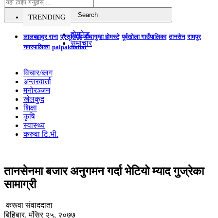
TRENDING
होमपेज
लालबहादुर राना
प्रसूतिगृह
बौघागुम्हा होमस्टे
पूर्वखोला गाउँपालिका
तानसेन
रामपुर
समाचार
नगरपालिका
palpakhabar
विचार/ब्लग
अन्तरवार्ता
मनोरञ्जन
खेलकुद
शिक्षा
कृषि
स्वास्थ्य
करुवा टि.भी.
तानसेनमा बजार अनुगमन गर्दा भेटियो म्याद गुज्रेका
सामाग्री
करूवा संवाददाता
बिहिबार, मंसिर २५, २०७७