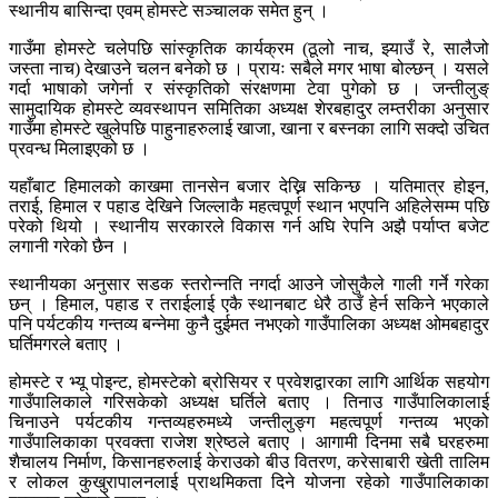
स्थानीय बासिन्दा एवम् होमस्टे सञ्चालक समेत हुन् ।
गाउँमा होमस्टे चलेपछि सांस्कृतिक कार्यक्रम (ठूलो नाच, झ्याउँ रे, सालैजो
जस्ता नाच) देखाउने चलन बनेको छ । प्रायः सबैले मगर भाषा बोल्छन् । यसले
गर्दा भाषाको जगेर्ना र संस्कृतिको संरक्षणमा टेवा पुगेको छ । जन्तीलुङ्
सामुदायिक होमस्टे व्यवस्थापन समितिका अध्यक्ष शेरबहादुर लम्तरीका अनुसार
गाउँमा होमस्टे खुलेपछि पाहुनाहरुलाई खाजा, खाना र बस्नका लागि सक्दो उचित
प्रवन्ध मिलाइएको छ ।
यहाँबाट हिमालको काखमा तानसेन बजार देख्नि सकिन्छ । यतिमात्र होइन,
तराई, हिमाल र पहाड देखिने जिल्लाकै महत्वपूर्ण स्थान भएपनि अहिलेसम्म पछि
परेको थियो । स्थानीय सरकारले विकास गर्न अघि रेपनि अझै पर्याप्त बजेट
लगानी गरेको छैन ।
स्थानीयका अनुसार सडक स्तरोन्नति नगर्दा आउने जोसुकैले गाली गर्ने गरेका
छन् । हिमाल, पहाड र तराईलाई एकै स्थानबाट धेरै ठाउँ हेर्न सकिने भएकाले
पनि पर्यटकीय गन्तव्य बन्नेमा कुनै दुईमत नभएको गाउँपालिका अध्यक्ष ओमबहादुर
घर्तिमगरले बताए ।
होमस्टे र भ्यू पोइन्ट, होमस्टेको ब्रोसियर र प्रवेशद्वारका लागि आर्थिक सहयोग
गाउँपालिकाले गरिसकेको अध्यक्ष घर्तिले बताए । तिनाउ गाउँपालिकालाई
चिनाउने पर्यटकीय गन्तव्यहरुमध्ये जन्तीलुङ्ग महत्वपूर्ण गन्तव्य भएको
गाउँपालिकाका प्रवक्ता राजेश श्रेष्ठले बताए । आगामी दिनमा सबै घरहरुमा
शैचालय निर्माण, किसानहरुलाई केराउको बीउ वितरण, करेसाबारी खेती तालिम
र लोकल कुखुरापालनलाई प्राथमिकता दिने योजना रहेको गाउँपालिकाका