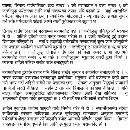
पाल्पा,
तिनाउ गाउँपालिका वडा नम्बर ५ को मरामकोट र वडा नम्बर ६ को
जन्तीलुङ् पर्यटनका लागि नयाँ गन्तव्यका रुपमा अघि बढेको छ । यहाँ आन्तरिक
पर्यटक आउन थालेका छन् । व्यवस्थित मोटरबाटो र भ्यू प्वाइन्टलाई अझ सुधार
गर्न सके पर्यटकको ओइरो लाग्ने त्यहाँ पुगेकाहरुको सुझाव छ ।
तिनाउ गाउँपालिकाको मस्याममा मरामकोट पर्छ । जन्तीलुङ् पनि पूरानो मस्याम
नै हो । अहिले दुबैको वडा मात्र फरक परेको छ । एउटै गाउँलाई दुई वडामा
विभाजन गरिएको छ । नयाँ र उदाउँदो पर्यटकीय गन्तव्यलाई घुम्न जाने जोसुकैले
मन पराउन थालेको स्थानीयको बुझाई छ । जन्तीलुङ् र मरामकोटमा भ्यू प्वाइन्ट
बनेका छन् । जन्तीलुङ् तिनाउ गाउँपालिकाको वडा नम्बर ६ मा पर्छ भने
मरामकोट वडा नम्बर ५ मा पर्छ । जन्तीलुङ्मा भ्यूटावर जस्तै ढुंगा थियो ।
त्यसमा अहिले रेलिङ राखेर पार्क बनाइएको छ ।
मरामकोटमा ढुंगाकै वरपर पनि रेलिङ राखेर सुन्दर र आकर्षक बनाइएको छ । ५
नम्बर वडाका वडाध्यक्ष दलबहादुर दर्लामीका अनुसार थोरै बजेटबाट केही काम
गरौ भनेर गर्दा अहिले सबैले मन पराएका छन् । उनका अनुसार सिद्धार्थ राजमार्ग
नागबेली जस्तै देखिन्छ । यहाँबाट तानसेन हिमालको काखमा देखिन्छ । यति
मात्र होइन, लमजुङ्देखि डोल्पासम्मका हिमाल लहरै देख्न सकिन्छ । यु
आकारको ढुंगामा पार्क बनाइएको छ । यो ठाउँ यसअघि खासै चर्चामा थिएन ।
अहिले एकाएक चर्चामा आएको पार्क निर्माण गरेर नै हो । स्थानीयसमेत रहेका
साविकको मस्याम गाविसका अध्यक्ष पूर्णबहादुर खाम्चाका अनुसार यसलाई
पर्यटकीय क्षेत्र बनाउन खोजिएपनि बजेट अभावले यत्तिकै भएको थियो । हिमाल
र पहाडको मनोरम दृष्य हेर्नका लागि उपयुक्र्त स्थान मरामकोट हो ।