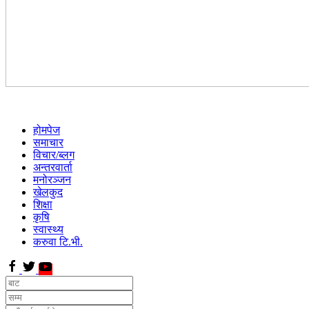
होमपेज
समाचार
विचार/ब्लग
अन्तरवार्ता
मनोरञ्जन
खेलकुद
शिक्षा
कृषि
स्वास्थ्य
करुवा टि.भी.