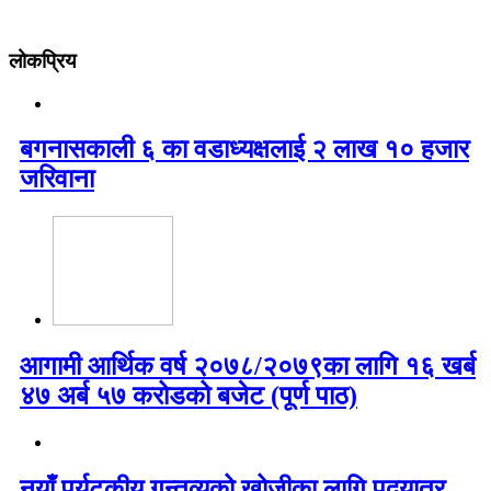
लोकप्रिय
बगनासकाली ६ का वडाध्यक्षलाई २ लाख १० हजार
जरिवाना
आगामी आर्थिक वर्ष २०७८/२०७९का लागि १६ खर्ब
४७ अर्ब ५७ करोडको बजेट (पूर्ण पाठ)
नयाँ पर्यटकीय गन्तव्यको खोजीका लागि पदयात्र