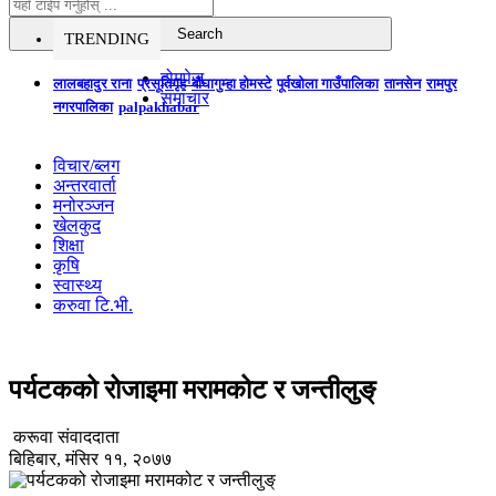
TRENDING
होमपेज
लालबहादुर राना
प्रसूतिगृह
बौघागुम्हा होमस्टे
पूर्वखोला गाउँपालिका
तानसेन
रामपुर
समाचार
नगरपालिका
palpakhabar
विचार/ब्लग
अन्तरवार्ता
मनोरञ्जन
खेलकुद
शिक्षा
कृषि
स्वास्थ्य
करुवा टि.भी.
पर्यटकको रोजाइमा मरामकोट र जन्तीलुङ्
करूवा संवाददाता
बिहिबार, मंसिर ११, २०७७