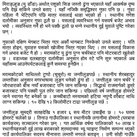
मिराङ्ल्हुङ (यु डाँडा) अर्थात् पशुको सिङ जस्तो ढुंगा भएकाले यहाँ आकर्षक दृष्य
पनि देख्न सकिने उनले बताए । यहाँ नजिकै समृद्धिश्वर गुफा पनि छ । गुफा
पहिला नै भेटिएपनि पछि मात्र यसलाई थाहा भएको हो । स्थानीय गणेश
दर्लामीका अनुसार गुफा ठूलै छ । यसलाई व्यवस्थित गर्न यसवर्ष बजेट अभाव
भयो । व्यवस्थित गर्ने हो भने पक्कै ठूलो छ भन्ने स्थानीय दुई युवाले पुष्टि गरेका
छन् ।
गुफाको दक्षिण भेगबाट भित्र गएर अर्को भागबाट निस्केको उनले बताए । यति
मात्र होइन, युवाहरु यसको खोजीमा भित्र गएका थिए । तर यसलाई विकास
गर्न अभाव बजेट नै हो । मरामकोट यु ढुंगा पुग्न चर्चरेबाट पनि मोटरबाटो खुलेको
छ । वडाध्यक्ष दलबहादुर दर्लामीका अनुसार होम स्टे पनि सुरु भएकाले अब
यहाँसम्म आउनेपर्यटकलाई कुनै समस्या हुनेछैन ।
मरामकोटको माथिल्लो टुप्पो (चुचुरो) मा जन्तीलुङपर्छ । स्थानीय शेरबहादुर
लम्तरीका अनुसार मगरभाषामा लुङ्ग भनेको ढुंगा हो । जन्तीलुङ जान चर्चरे र
जोरधाराको बीच नयाँ बजारबाट पनि जान सकिन्छ । सिद्धार्थ राजमार्गको डुम्रे
बजारबाट पनि पक्की पुल तरेर जान सकिन्छ । पछिल्लो वर्ष जन्तीलुङ होमस्टे
जाने स्वागत गेट बनेको छ । कच्चीबाटो मस्यामको हटिया नपुग्दै वरैबाट माथि
लाग्न सकिन्छ । १० देखि १२ किलोमीटर टाढा जन्तीलुङ पर्छ ।
जन्तीलुङ सुमद्री सतहदेखि १ हजार ६ सय मीटर उचाइँमा छ । १० घरमा
होमस्टे चलेको छ । तिनाउ गाउँपालिका र स्थानीयकै लगानीमा होमस्टे (घरबास
कार्यक्रम) सञ्चालन गरेका छन् । गत आर्थिक वर्षमा पालिकाको १० लाख र
स्थानीयहरुको दुई लाख बराबरको श्रमदानमा भ्यू प्वाइन्ट निर्माण सम्पन्न भएको
गाउँ कार्यपालिका सदस्य मीनासरा लम्तरी मगरले बताइन् । उनी सोही गाउँकै