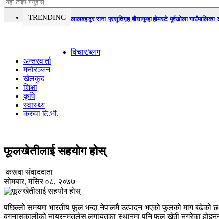
TRENDING
लालबहादुर राना
प्रसूतिगृह
बौघागुम्हा होमस्टे
पूर्वखोला गाउँपालिका
विचार/ब्लग
अन्तरवार्ता
मनोरञ्जन
खेलकुद
शिक्षा
कृषि
स्वास्थ्य
करुवा टि.भी.
फूलखेतीलाई सहयोग होस्
करूवा संवाददाता
सोमबार, मंसिर ०८, २०७७
पछिल्लो समयमा भारतीय फूल भन्दा नेपालमै उत्पादन भएको फूलको माग बढेको छ
बगनासकालीको नायरनमतलेस लगायतका स्थानमा पनि फूल खेती नगरेका होइनन् । त