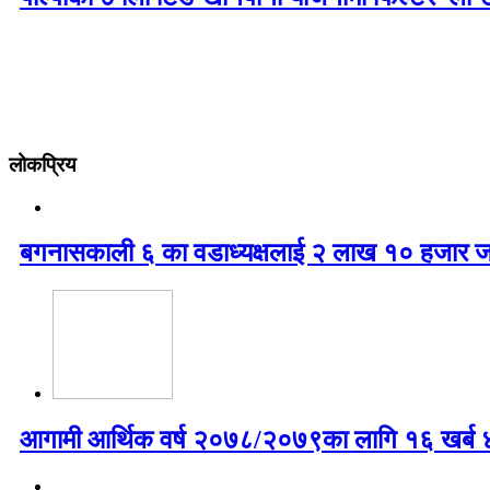
लोकप्रिय
बगनासकाली ६ का वडाध्यक्षलाई २ लाख १० हजार ज
आगामी आर्थिक वर्ष २०७८/२०७९का लागि १६ खर्ब ४७