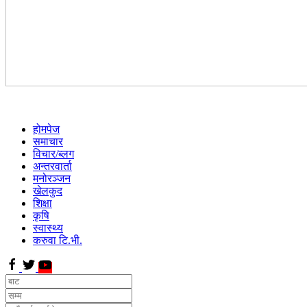
होमपेज
समाचार
विचार/ब्लग
अन्तरवार्ता
मनोरञ्जन
खेलकुद
शिक्षा
कृषि
स्वास्थ्य
करुवा टि.भी.