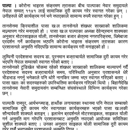
पाल्पा ।
कोरोना भाइरस संक्रमण त्रासका बीच पाल्पाका नेवार समुदायले
नेपाल सम्वत् ११४१ लाई सामाजिक दुरी कायम गरेर स्वागत गरेका छन् ।
उनीहरुले धेरै कार्यक्रम गर्न भने नपाएकाले सामान्य रुपमै स्वागत गरेका हुन् ।
तानसेनमा क्रियाशील पासा खःल तानसेनले शंखधर साख्वाको शालिकमा
माल्र्यापण गरेर मनाएको हो । पासा खःल पाल्पाका अध्यक्ष देवेन्द्रमान शाक्यका
अनुसार मोटरसाइकल र्याली, तानसेनका बजार क्षेत्रमा नगरपरिक्रमा, धिमेबाजा
प्रदर्शन गर्ने कार्यक्रम भएपनि कोरोना भाइरस संक्रमण त्रासका कारण
प्रशासनले अनुमति नदिएपछि सामान्य कार्यक्रम गरी मनाइएको हो ।
लुम्विनी प्रदेशसभा सदस्य डा. पुरनमान बज्राचार्यले सामाजिक दुरी कायम गरेर
भएपनि नेपाल सम्वत्को स्वागत गरेको बताए ।
तानसेनको टुंडिखेल चोकमा रहेको शंखधर साख्वाको शालिकमा माल्यापर्ण गर्दै
प्रदेशसभा सदस्य बज्राचार्यले समय, परिस्थिति अनुसार प्रशासनले धेरै
भीडभाड नगर्नु भनेकाले पनि थोरै नागकिर जम्मा भएर स्वागत गरिएको बताए ।
पासा खलः का सदस्यहरुको उपस्थितिमा कार्यक्रम गरिएको थियो । बिहानैदेखि
तानसेनमा नेवारी समुदायसंग सम्बन्धित संघसंस्थाले विभिन्न कार्यक्रम गरेका
छन् ।
पाल्पाकै रामपुर, आर्यभन्ज्याङ्, हार्थोक लगायतका स्थानमा पनि नेपाल सम्बत्को
सामाजिक दुरी कायम गरेर स्वागतका कार्यक्रमहरु भएको पासा खःलकी
सौन्दर्यवती शाक्यले बताइन् । इलाभेन ब्रदर्शनले मोटरसाइकल, साइकल र्याली
गर्न अनुमति माग गरेपनि प्रशासनबाट अनुमति नपाएको आयोजक समितिका
सुशील शाक्यले बताए । उनका अनुसार साइकल र्याली सामाजिक दुरी कायम
गरेर गर्छौ भन्दासमेत प्रशासनले अनुमति दिएन ।