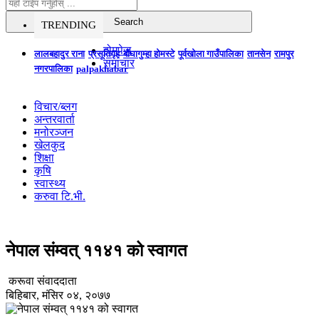
TRENDING
होमपेज
लालबहादुर राना
प्रसूतिगृह
बौघागुम्हा होमस्टे
पूर्वखोला गाउँपालिका
तानसेन
रामपुर
समाचार
नगरपालिका
palpakhabar
विचार/ब्लग
अन्तरवार्ता
मनोरञ्जन
खेलकुद
शिक्षा
कृषि
स्वास्थ्य
करुवा टि.भी.
नेपाल संम्वत् ११४१ को स्वागत
करूवा संवाददाता
बिहिबार, मंसिर ०४, २०७७