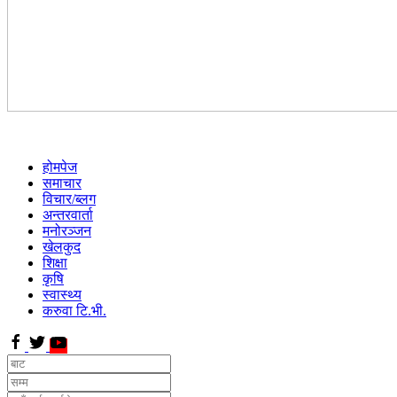
होमपेज
समाचार
विचार/ब्लग
अन्तरवार्ता
मनोरञ्जन
खेलकुद
शिक्षा
कृषि
स्वास्थ्य
करुवा टि.भी.