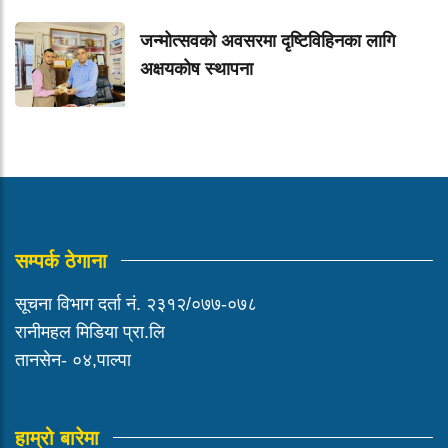
जन्मोत्सवको अवसरमा दृष्टिविहिनका लागि
अक्षयकोष स्थापना
सम्पर्क ठेगाना
सूचना विभाग दर्ता नं. २३१२/०७७-०७८
रानीमहल मिडिया प्रा.लि
तानसेन- ०४,पाल्पा
हाम्रो बारेमा