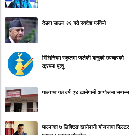
देउवा साउन २६ गते स्वदेश फर्किने
मिलिनियम स्कुलमा जलेकी बानुको उपचारको
क्रममा मृत्यु
पाल्पामा गत वर्ष २४ खानेपानी आयोजना सम्पन्न
पाल्पाका ७ लिफ्टिङ खानेपानी योजनामा फिल्टर