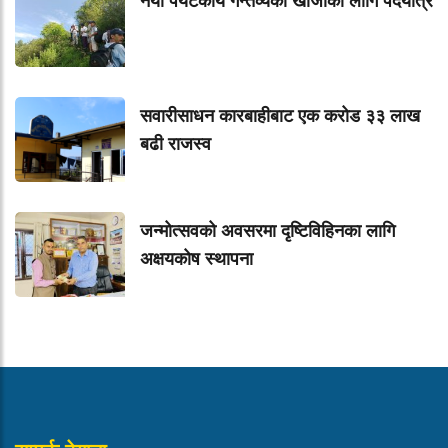
नयाँ पर्यटकीय गन्तव्यको खोजीका लागि पदयात्र
सवारीसाधन कारबाहीबाट एक करोड ३३ लाख
बढी राजस्व
जन्मोत्सवको अवसरमा दृष्टिविहिनका लागि
अक्षयकोष स्थापना