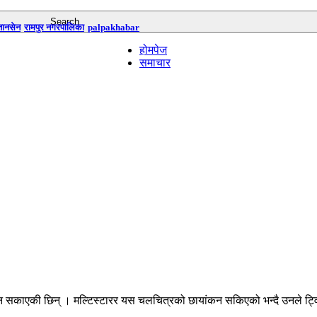
तानसेन
रामपुर नगरपालिका
palpakhabar
होमपेज
समाचार
कन सकाएकी छिन् । मल्टिस्टारर यस चलचित्रको छायांकन सकिएको भन्दै उनले ट्वि