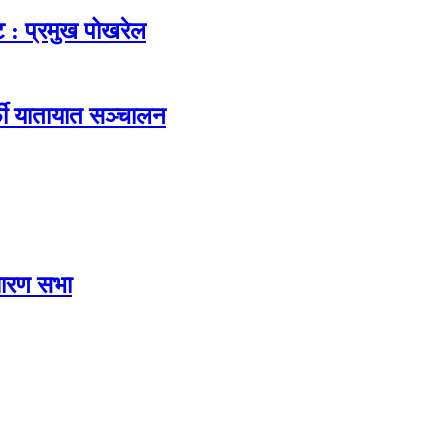
ट : प्रमुख पोखरेल
फी यातायात सञ्चालन
धारण सभा