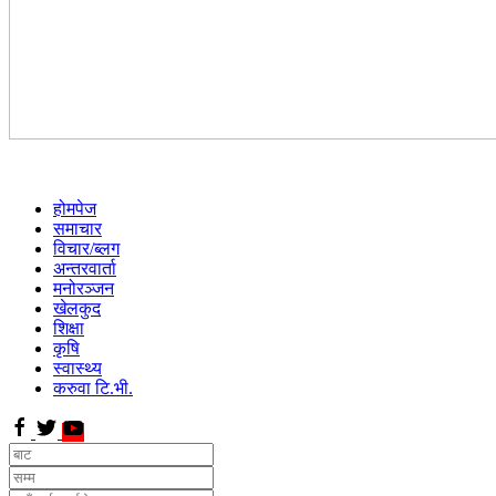
होमपेज
समाचार
विचार/ब्लग
अन्तरवार्ता
मनोरञ्जन
खेलकुद
शिक्षा
कृषि
स्वास्थ्य
करुवा टि.भी.