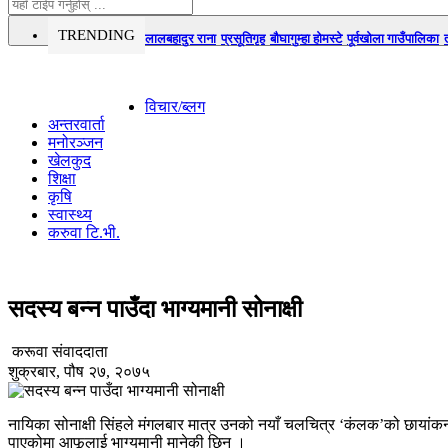
TRENDING
लालबहादुर राना
प्रसूतिगृह
बौघागुम्हा होमस्टे
पूर्वखोला गाउँपालिका
विचार/ब्लग
अन्तरवार्ता
मनोरञ्जन
खेलकुद
शिक्षा
कृषि
स्वास्थ्य
करुवा टि.भी.
सदस्य बन्न पाउँदा भाग्यमानी सोनाक्षी
करूवा संवाददाता
शुक्रबार, पौष २७, २०७५
नायिका सोनाक्षी सिंहले मंगलबार मात्र उनको नयाँ चलचित्र ‘कंलक’को छायां
पाएकोमा आफूलाई भाग्यमानी मानेकी छिन् ।