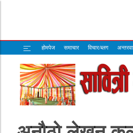
होमपेज
समाचार
विचार/ब्लग
अन्तरवार
अनौठो लेखन कला प