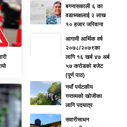
बगनासकाली ६ का
वडाध्यक्षलाई २ लाख
१० हजार जरिवाना
आगामी आर्थिक वर्ष
२०७८/२०७९का
लागि १६ खर्ब ४७ अर्ब
वारी
५७ करोडको बजेट
याे
(पूर्ण पाठ)
नयाँ पर्यटकीय
गन्तव्यको खोजीका
लागि पदयात्र
सवारीसाधन