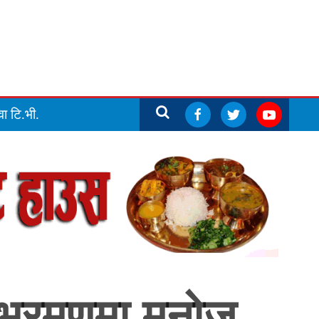
ा टि.भी.
व भ्रमणमा मनोज,