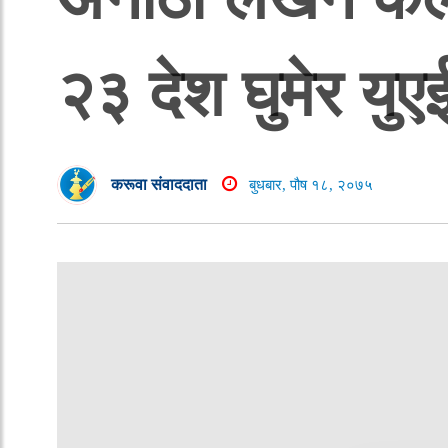
२३ देश घुमेर युएई
करूवा संवाददाता
बुधबार, पौष १८, २०७५