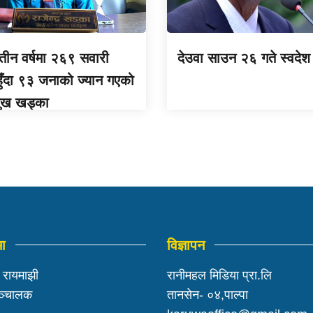
 तीन वर्षमा २६९ सवारी
देउवा साउन २६ गते स्वदेश 
 हुँदा ९३ जनाको ज्यान गएको
मुख खड्का
मा
विज्ञापन
ी रायमाझी
रानीमहल मिडिया प्रा.लि
सञ्चालक
तानसेन- ०४,पाल्पा