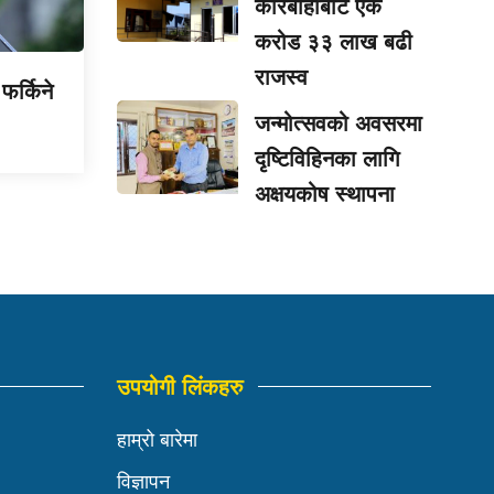
कारबाहीबाट एक
करोड ३३ लाख बढी
राजस्व
फर्किने
जन्मोत्सवको अवसरमा
दृष्टिविहिनका लागि
अक्षयकोष स्थापना
उपयोगी लिंकहरु
हाम्रो बारेमा
विज्ञापन