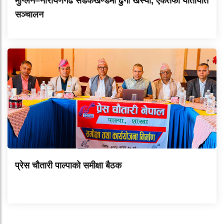
मुग्लिन–नारायणगढ सडकखण्डमा ढुंगा खस्यो, एकतर्फी यातायात
सञ्चालन
प्रेस चौतारी पाल्पाको समीक्षा बैठक