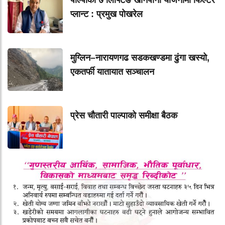
पाल्पाका ७ लिफ्टिङ खानेपानी योजनामा फिल्टर
प्लान्ट : प्रमुख पोखरेल
मुग्लिन–नारायणगढ सडकखण्डमा ढुंगा खस्यो,
एकतर्फी यातायात सञ्चालन
प्रेस चौतारी पाल्पाको समीक्षा बैठक