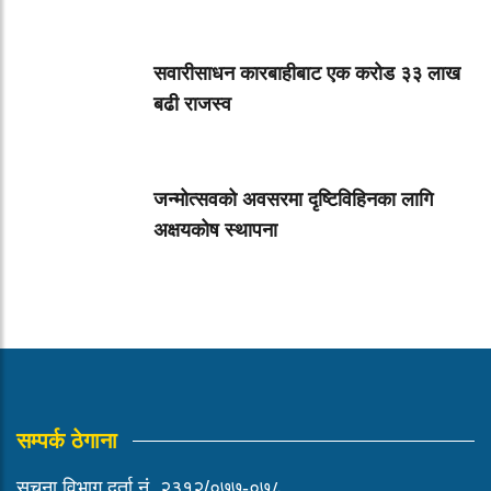
सवारीसाधन कारबाहीबाट एक करोड ३३ लाख
बढी राजस्व
जन्मोत्सवको अवसरमा दृष्टिविहिनका लागि
अक्षयकोष स्थापना
सम्पर्क ठेगाना
सूचना विभाग दर्ता नं. २३१२/०७७-०७८